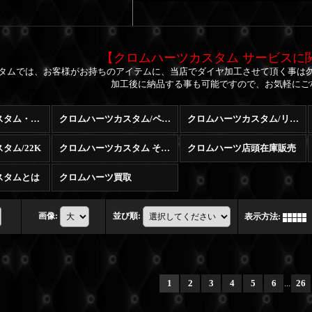
【クロムハーツカスタム サービスに
タムでは、お客様がお持ちのアイテムに、当店でダイヤ加工させて頂く事は
加工後に納品する事も可能ですので、お気軽にご
クロムハーツカスタム・修理・販売・買取 (全商品)
クロムハーツカスタム/ペンダント
クロムハーツカスタム/リング
タム/22K
クロムハーツカスタム その他
クロムハーツ店頭在庫販売
スタムとは
クロムハーツ買取
画像
:
並び順
:
表示方法
:
1
2
3
4
5
6
...
26