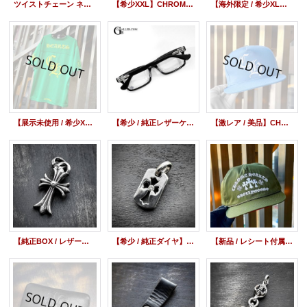
ツイストチェーン ネックレス K18 WG ホワイトゴールド 16inch〜24inch（約40cm〜60cm）
【希少XXL】CHROME HEARTS クロムハーツ MATTY BOY マッティボーイ BRAIN NEW ブレインニュー Tシャツ | 251110
【海外限定 / 希少XLサイズ】CHROME HEARTS クロムハーツ ブルー スクロールラベル ピンク Tシャツ | 250728
【展示未使用 / 希少XLサイズ】CHROME HEARTS クロムハーツ Mesh Warm Up Jersey CHプリントメッシュTシャツ グリーン | 241112
【希少 / 純正レザーケース付】クロムハーツ ダガー アイウェア RUMPLEFORESKIN-A ダイヤモンド 純正レンズ | 260526
【激レア / 美品】CHROME HEARTS クロムハーツ 5 PANEL BASEBALL CAP 5パネル ベースボールキャップ CH 刺繍 ライトブルー | 260223
【純正BOX / レザーポーチ】CHROME HEARTS クロムハーツ CHクロス スモール with ベイル ペンダント | 251110
【希少 / 純正ダイヤ】CHROME HEARTS クロムハーツ カットアウトクロス ドッグタグ タイニー ダイヤモンド | 251110
【新品 / レシート付属 / 国内未入荷 / 激レア / 希少】Chrome Hearts King Taco Cemetery Cross Cap Khaki クロムハーツ キングタコ セメタリークロス キャップ カーキ