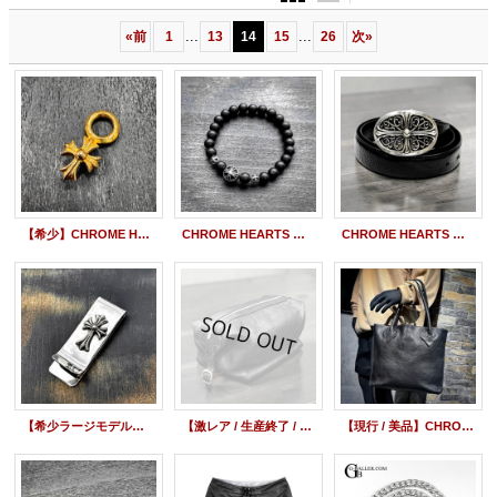
...
...
«
前
1
13
14
15
26
次
»
【希少】CHROME HEARTS クロムハーツ 22K スタック CHクロス チャーム #A | 260608
CHROME HEARTS クロムハーツ 8mm マット オニキス ビーズブレスレット BEAD71
CHROME HEARTS クロムハーツ クラシック オーバルクロス バックル 1.5 レザーストラップ SET size:36
【希少ラージモデル】CHROME HEARTS クロムハーツ スモール CHクロス ラージ マネークリップ
【激レア / 生産終了 / 廃盤モデル】CHROME HEARTS クロムハーツ フレアパッチ シェービングバッグ レザーポーチ ヘビーレザー 黒
【現行 / 美品】CHROME HEARTS クロムハーツ FSトート バッグ クロスパッチ付 ヘビーレザー 黒 | 260413