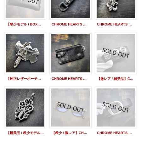
【希少モデル / BOX付属】CHROME HEARTS クロムハーツ REC F ZIP BSフレア ラウンドジップ レザー ウォレット ブラック | 251110
CHROME HEARTS クロムハーツ ベルトループ クロスボール Dキーリング ブラック | 251110
CHROME HEARTS クロムハーツ 1ボール BSフレアチャーム | 250819
【純正レザーポーチ付】CHROME HEARTS クロムハーツ スリートリンケッツ ペンダント ダイヤモンド | 250829
CHROME HEARTS クロムハーツ レザーキーケース 黒 ヘビーレザー クロスボタン | W3-250819
【激レア / 極美品】CHROME HEARTS クロムハーツ ローリングストーンズ リップ＆タン 3ボタン 2スナップ 黒 レザーブレスレット | 250804
【極美品 / 希少モデル】CHROME HEARTS クロムハーツ ヴァインダガー ペンダント | 250728
【希少 / 激レア】CHROME HEARTS クロムハーツ アイウェア COX-UCKER ゴールド/ブラック ダイヤモンド 眼鏡 サングラス | 250606
CHROME HEARTS クロムハーツ BLT GUNSLINGER 1.5 ガンスリンガー レザーベルト 32インチ