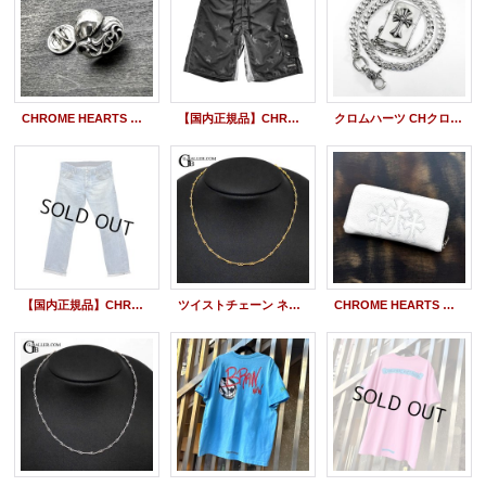
CHROME HEARTS クロムハーツ スティックピン #4 ハート ピンズ
【国内正規品】CHROME HEARTS クロムハーツ CHプラス レザーパッチラベル ハーフパンツ 36inch
クロムハーツ CHクロス with クラシックリンクチェーン V1 ジッポー
【国内正規品】CHROME HEARTS クロムハーツ クロスボールボタン スクロールラベル デニムパンツ インディゴ 34inch
ツイストチェーン ネックレス YG ゴールド 16inch〜24inch（約40cm〜60cm）
CHROME HEARTS クロムハーツ REC Fジップ 3セメタリークロスパッチ レザーウォレット 白 | 260202