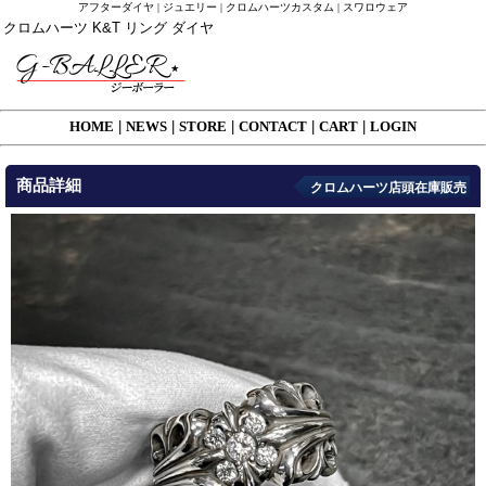
アフターダイヤ | ジュエリー | クロムハーツカスタム | スワロウェア
クロムハーツ K&T リング ダイヤ
HOME
|
NEWS
|
STORE
|
CONTACT
|
CART
|
LOGIN
商品詳細
クロムハーツ店頭在庫販売