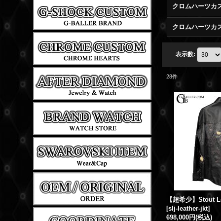
クロムハーツカス
クロムハーツカ
表示数
:
28
件
[
slj-leather-jkt
]
698,000円
(税込)