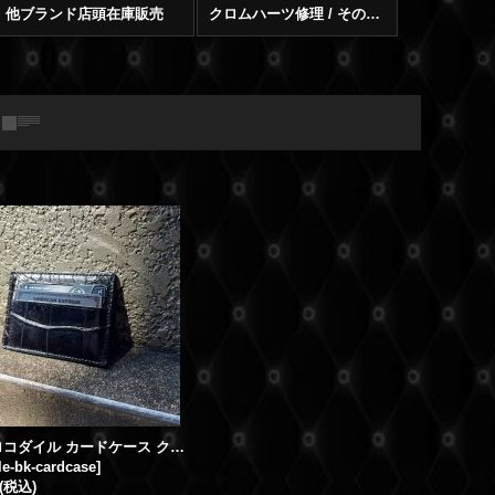
他ブランド店頭在庫販売
クロムハーツ修理 / その他修理
本革 クロコダイル カードケース クロコ 名刺ケース マネークリップ付
le-bk-cardcase
]
(税込)