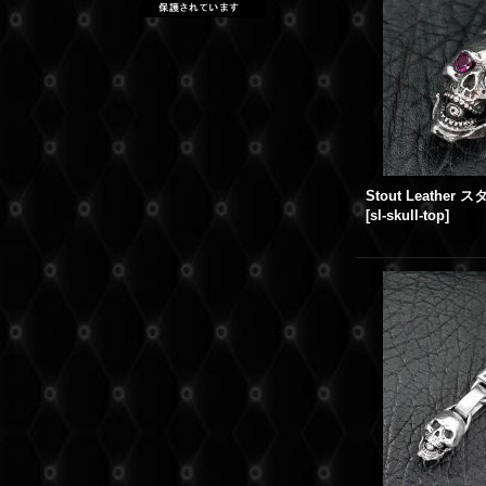
[
sl-skull-top
]