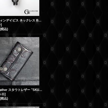
ジャスティンデイビス ネックレス BONER スカルベア メンズ 人気
r
]
(税込)
Stout Leather スタウトレザー "SKULL" レザーウォレット
t-11
]
(税込)