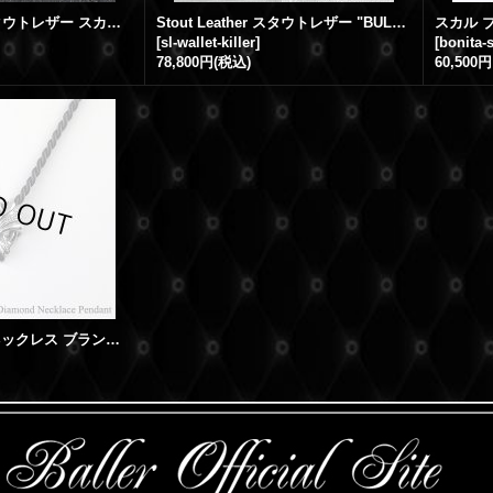
Stout Leather スタウトレザー スカル キーリング
Stout Leather スタウトレザー "BULL DOG" レザーウォレット
[
sl-wallet-killer
]
[
bonita-s
78,800円
(税込)
60,500円
プラチナ ダイヤ ネックレス ブランド ペンダント