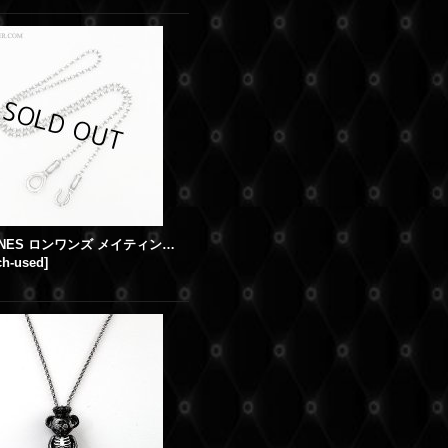
LONE ONES ロンワンズ メイティングフライトフック ボールチェーン ネックレス 49cm
ch-used
]