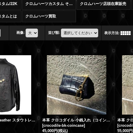
タム/22K
クロムハーツカスタム その他
クロムハーツ店頭在庫販売
スタムとは
クロムハーツ買取
画像
:
並び順
:
表示方法
:
【超希少】Stout Leather スタウトレザー ジャケット スカル クロス カスタムオーダー品
本革 クロコダイル 小銭入れ（コインケース） 黒 クロコ キーケース キーリング付き
[
crocodile-bk-coincase
]
[
crocodi
45,000円
(税込)
55,000円