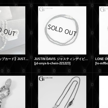
【純正BOX / ショップカード】JUSTIN DAVIS ジャスティンデイビス タイニークロスチェーン SNJ125 2 50 ネックレス 50cm /23619
JUSTIN DAVIS ジャスティンデイビス タイニー オニキス ブレスレット ネックレス チェーン ONYX /221223
[
jd-onyx-b-chein-221223
]
[
lo-mffb