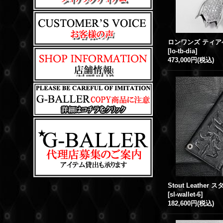
ロンワンズ ティア
[
lo-tb-dia
]
473,000円
(税込)
[
sl-wallet-6
]
182,600円
(税込)