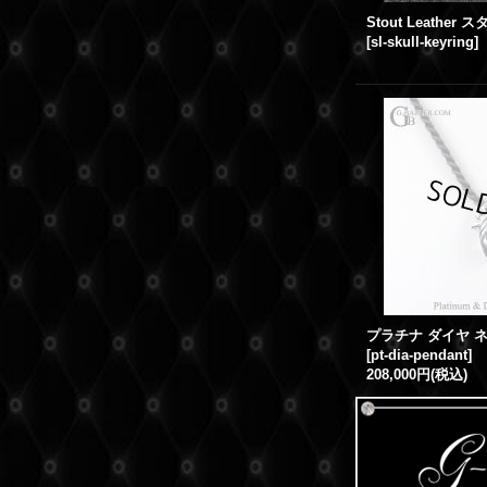
[
sl-skull-keyring
]
[
pt-dia-pendant
]
208,000円
(税込)