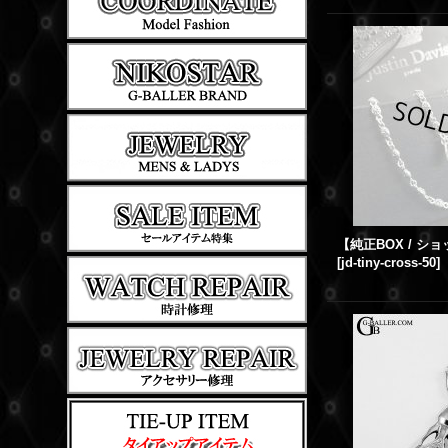
[
jd-tiny-cross-50
]