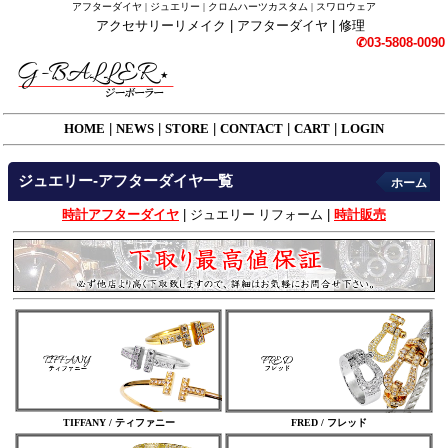
アフターダイヤ | ジュエリー | クロムハーツカスタム | スワロウェア
アクセサリーリメイク | アフターダイヤ | 修理
✆03-5808-0090
HOME
|
NEWS
|
STORE
|
CONTACT
|
CART
|
LOGIN
ジュエリー-アフターダイヤ一覧
ホーム
時計アフターダイヤ
|
ジュエリー リフォーム
|
時計販売
TIFFANY / ティファニー
FRED / フレッド