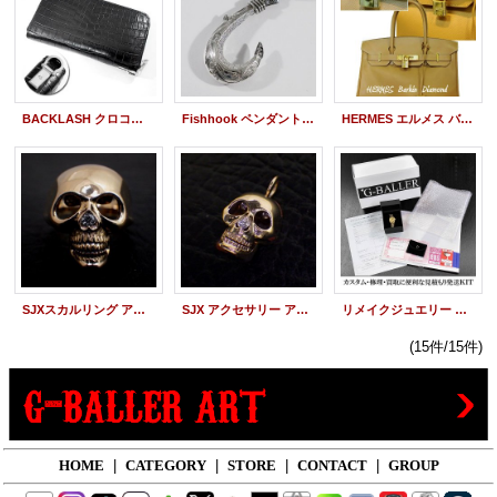
BACKLASH クロコダイルウォレット Dカン アフターダイヤ
Fishhook ペンダント アフターダイヤ
HERMES エルメス バーキン カデナ 南京錠 ダイヤモンド
SJXスカルリング アクセサリー アフターダイヤ 指輪
SJX アクセサリー アフターダイヤ ネックレストップ スカル
リメイクジュエリー アフターダイヤ 発送KIT
(15件/15件)
HOME
|
CATEGORY
|
STORE
|
CONTACT
|
GROUP