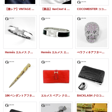
【激レア】VINTAGE CHANEL ヴィンテージシャネル ロゴプレート COCO チェーンネックレス シルバー/ブラック | 251125
【新品】VanCleef & Arpels ヴァンクリーフ & アーペル ヴィンテージ アルハンブラ ペンダント K18WG ダイヤモンド VCARA46100
COCOMEISTER ココマイスター クロコダイル ジムクラック ラウンドジップ財布 アフターダイヤ パーツ製作
Hermès エルメス クリックHH 白 エナメルブレスレット パヴェダイヤモンド
Hermès エルメス エナメルブレスレット 黒 クリックH パヴェダイヤモンド
ぺラフィネアフターダイヤ | スカル ピンバッジ ダイヤ/ブラックダイヤ/ピンクサファイア
18Kペンダントアフターダイヤ | Blaza B ペンダント ダイヤモンドパヴェ
エルメス ベアン クロコダイル 赤 ダイヤ 金金具
BACKLASH クロコダイル財布 Dカン アフターダイヤ