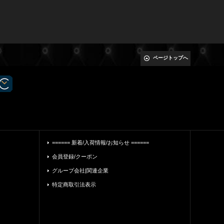
ページトップへ
====== 新着/入荷情報/お知らせ ======
会員登録/クーポン
グループ会社|関連企業
特定商取引法表示