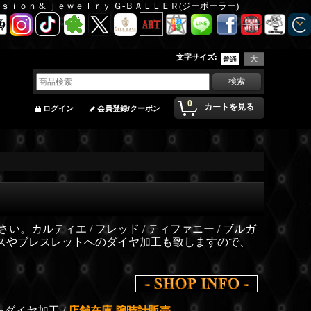
Ｆａｓｉｏｎ & ｊｅｗｅｌｒｙ Ｇ-ＢＡＬＬＥＲ(ジーボーラー)
文字サイズ
:
0
カートを見る
ログイン
会員登録/クーポン
。カルティエ / フレッド / ティファニー / ブルガ
レスやブレスレットへのダイヤ加工も致しますので、
ダイヤ加工 /
店舗在庫 腕時計販売