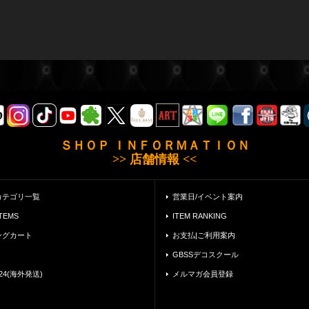
ＳＨＯＰ ＩＮＦＯＲＭＡＴＩＯＮ
>> 店舗情報 <<
カテゴリ一覧
営業日/イベント案内
ITEMS
ITEM RANKING
ングカート
お支払|ご利用案内
GBSSデコスクール
24(海外発送)
メルマガ会員登録