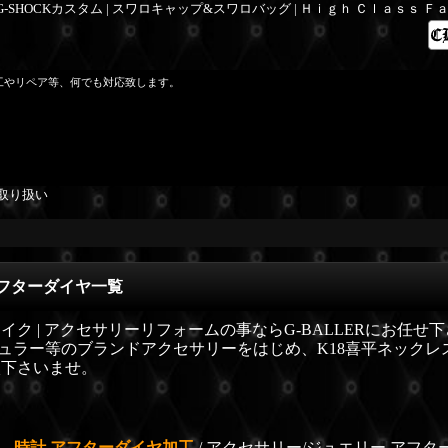
 G-SHOCKカスタム | スワロキャップ&スワロバッグ | Ｈｉｇｈ Ｃｌａｓｓ 
工やリペア等、何でも対応致します。
取り扱い
アフターダイヤ一覧
ク | アクセサリーリフォームの事ならG-BALLERにお任せ下さい
クミュラー等のブランドアクセサリーをはじめ、K18喜平ネック
談下さいませ。
時計 アフターダイヤ加工
/
アクセサリー/ジュエリー アフター