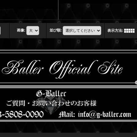
画像
:
並び順
:
表示方法
: