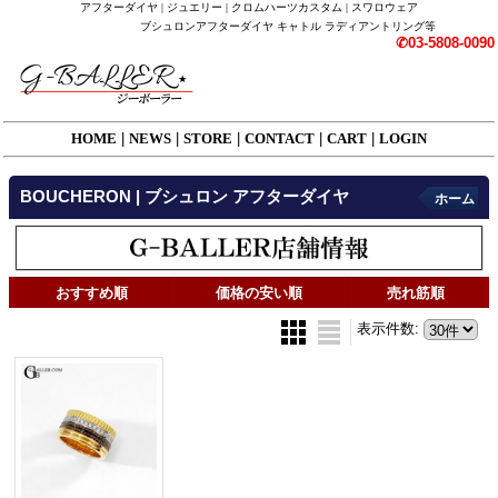
アフターダイヤ | ジュエリー | クロムハーツカスタム | スワロウェア
ブシュロンアフターダイヤ キャトル ラディアントリング等
✆03-5808-0090
HOME
|
NEWS
|
STORE
|
CONTACT
|
CART
|
LOGIN
BOUCHERON | ブシュロン アフターダイヤ
ホーム
おすすめ順
価格の安い順
売れ筋順
表示件数
: