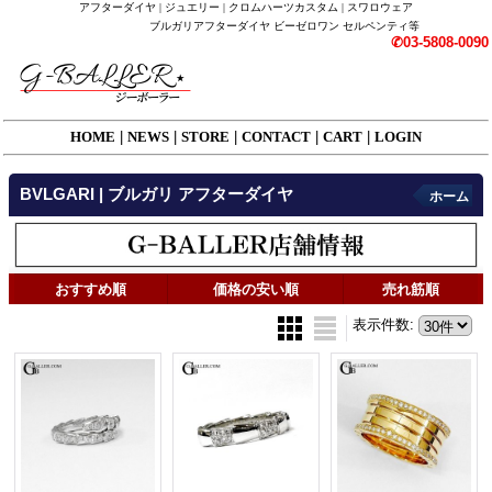
アフターダイヤ | ジュエリー | クロムハーツカスタム | スワロウェア
ブルガリアフターダイヤ ビーゼロワン セルペンティ等
✆03-5808-0090
HOME
|
NEWS
|
STORE
|
CONTACT
|
CART
|
LOGIN
BVLGARI | ブルガリ アフターダイヤ
ホーム
おすすめ順
価格の安い順
売れ筋順
表示件数
: