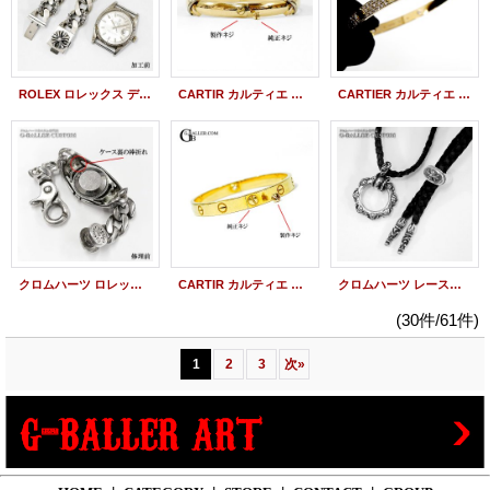
ROLEX ロレックス デイデイト 1803 CHROME HEARTS クロムハーツ ウォッチブレスレット 取付加工
CARTIR カルティエ トリニティ ブレスレット ネジ 製作 K18 ゴールド WG/PG/YG
CARTIER カルティエ ラブブレス YG 洗浄 クリーニング（アフターダイヤ製品）
クロムハーツ ロレックス ウォッチケース 棒折れ 修理
CARTIR カルティエ ラブブレス ネジ 製作 K18 ゴールド WG/PG/YG
クロムハーツ レースストッパー 取り付け レザーブレイド 革紐 パーツ取付
(30件/61件)
1
2
3
次
»