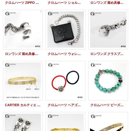
クロムハーツ ZIPPO ジッポ ライター 修理 ヒンジ シャフト ピン 交換
クロムハーツ ショルダーバッグ CHクロス移植カスタム 留め直し
ロンワンズ 留め具修理 シルクドーヴブレスレット 新品仕上げ 燻し加工
ロンワンズ 留め具修理 シルクリンク ブレスレット クラスプ修理 留め具修理
クロムハーツ ウォレットチェーン Sカン取付加工 チェーン加工
ロンワンズ クラスプ修理 シルクリンク ブレスレット 留め具修理
CARTIER カルティエ ラブブレス ネジ ビス 製作（アフターダイヤ製品）
クロムハーツ ヘアゴム 交換 クロスボール ゴム交換
クロムハーツ ビーズブレスレット 紐交換 修復 ほつれ