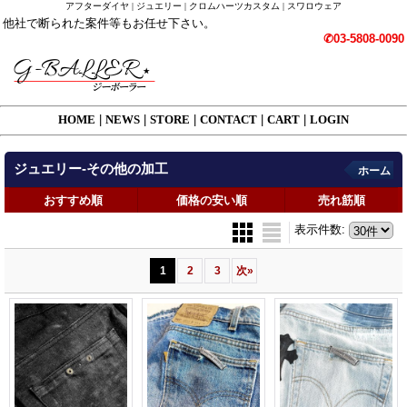
アフターダイヤ | ジュエリー | クロムハーツカスタム | スワロウェア
他社で断られた案件等もお任せ下さい。
✆03-5808-0090
HOME
|
NEWS
|
STORE
|
CONTACT
|
CART
|
LOGIN
ジュエリー-その他の加工
ホーム
おすすめ順
価格の安い順
売れ筋順
表示件数
:
1
2
3
次
»