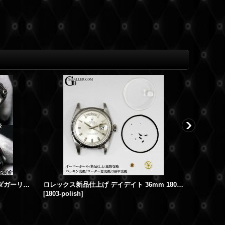
クロムハーツ いぶし加工 指輪 ダガーリング カスタム CHROME HEARTS 修理加工
ロレックス新品仕上げ デイデイト 36mm 1803 18KWG ケース磨き加工
[
1803-polish
]
[
ch-keeper