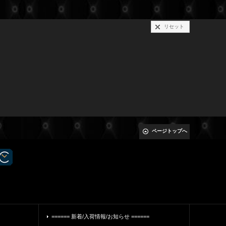
リセット
ページトップへ
====== 新着/入荷情報/お知らせ ======