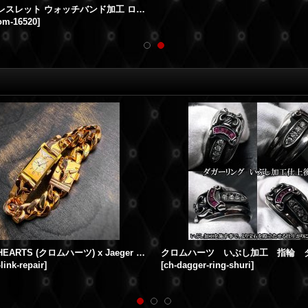
Hリンクブレスレット ウォッチバンド加工 ロレックスデイトナ 16520用
om-16520
]
CHROME HEARTS (クロムハーツ) x Jaeger LeCoultre (ジャガールクルト) 22K ウォッチブレスレット サイズ直し コマ足し 製作加工
-link-repair
]
[
ch-dagger-ring-shuri
]