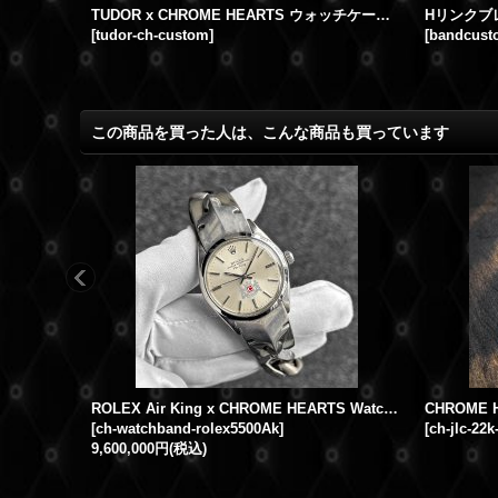
クロムハーツ ロレックス ウォッチケース 修理 ミッキー 時計 ウォッチバンド 修理
TUDOR x CHROME HEARTS ウォッチケース カスタム
[
tudor-ch-custom
]
[
bandcust
この商品を買った人は、こんな商品も買っています
ROLEX Air King x CHROME HEARTS Watch Bracelets | ロレックス エアキング 5500 Calvert Wネーム クロムハーツ フレアニ― クロムハーツ ウォッチブレス
[
ch-watchband-rolex5500Ak
]
[
ch-jlc-22k
9,600,000円
(税込)