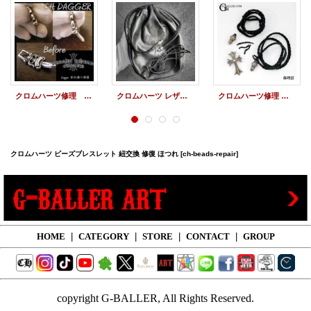
クロムハーツ修理 加工 破損 折れ修復 歪み 形状修復
クロムハーツ レザー 修理 革紐 レザーブレード 交換 ボロチップ 外し ドローストリングス クロスパッチ 巾着
クロムハーツ修理 革紐 レザーブレイド ボロチップ 交換 CHクロス スモール ペンダント
クロムハーツ ビーズブレスレット 紐交換 修復 ほつれ
[ch-beads-repair]
HOME
|
CATEGORY
|
STORE
|
CONTACT
|
GROUP
copyright G-BALLER, All Rights Reserved.