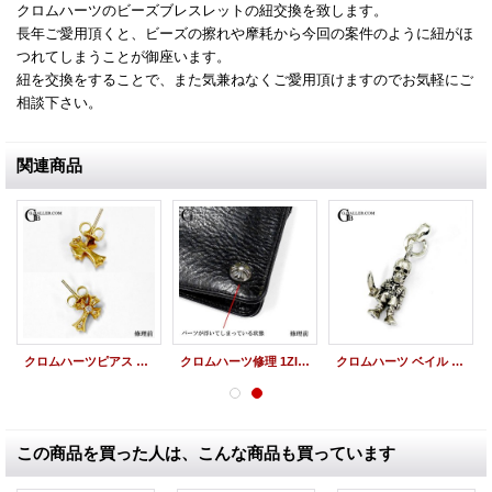
クロムハーツのビーズブレスレットの紐交換を致します。
長年ご愛用頂くと、ビーズの擦れや摩耗から今回の案件のように紐がほ
つれてしまうことが御座います。
紐を交換をすることで、また気兼ねなくご愛用頂けますのでお気軽にご
相談下さい。
関連商品
クロムハーツピアス ポスト折れ 棒折れ 歪み 修理 22K CHクロススタッドピアス ダイヤ
クロムハーツ修理 1ZIP レザーウォレット クロスボールボタン修理 破損取れ
クロムハーツ ベイル 製作 FOTI フォティ ペペ ペンダント 製作取付
この商品を買った人は、こんな商品も買っています