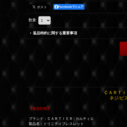
Facebookでシェア
数量
:
返品特約に関する重要事項
ＣＡＲＴＩ
ネジ/ビ
【製品仕様】
ブランド：ＣＡＲＴＩＥＲ | カルティエ
製品名：トリニティブレスレット