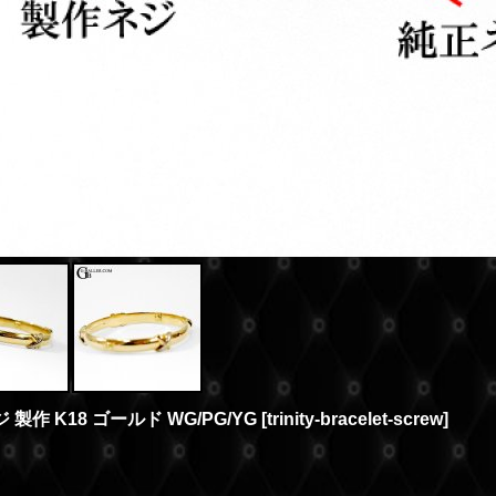
製作 K18 ゴールド WG/PG/YG
[
trinity-bracelet-screw
]