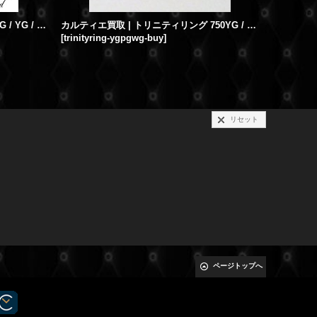
アローバングル K18 ダイヤモンド PG / YG / WG
カルティエ買取 | トリニティリング 750YG / PG / WG
[
trinityring-ygpgwg-buy
]
[
love-brac
40,400円
(
リセット
ページトップへ