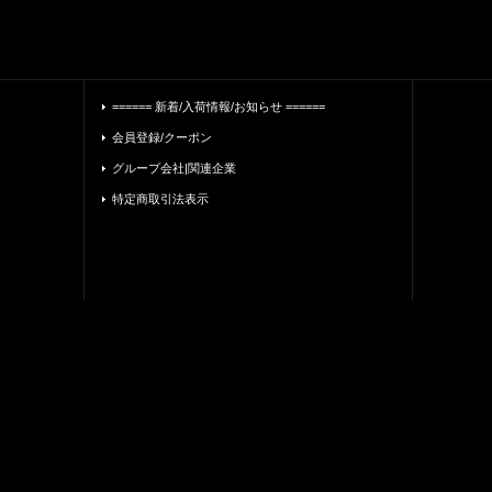
====== 新着/入荷情報/お知らせ ======
会員登録/クーポン
グループ会社|関連企業
特定商取引法表示