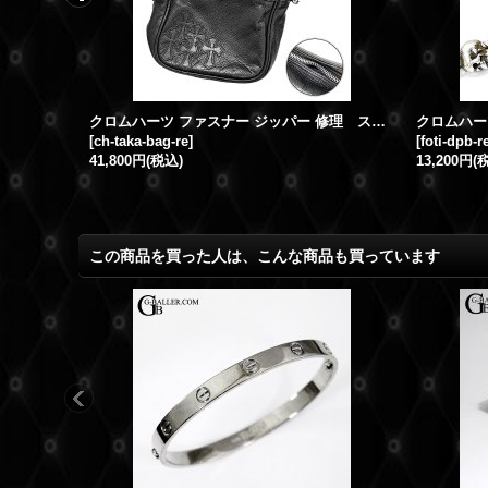
クロムハーツ メッキ ゴールドコーティング 22K仕様 ネックレス
クロムハーツ ファスナー ジッパー 修理 スライダー交換 ファスナー裂け 修復
[
ch-taka-bag-re
]
[
foti-dpb-r
41,800円
(税込)
13,200円
(
この商品を買った人は、こんな商品も買っています