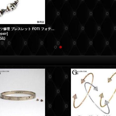
クロムハーツ修理 ブレスレット FOTI フォティデルフィーノ タイニー ロウ付修理
epair
]
税込)