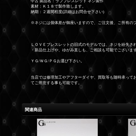
中古 製品名：ラブブレスレット ネジ製作
素材：Ｋ１８で製作致します。
納期：２週間程度(詳細はお問合せ下さい)
※ネジには個体差が御座いますので、ご注文後、ご所有の
ＬＯＶＥブレスレットの旧式のモデルでは、ネジを紛失され
・新品仕上げや、ゆがみ直しも、ご相談も可能でございま
ＹＧ/ＷＧ/ＰＧお選び下さい。
当店では修理加工やアフターダイヤ、買取等も随時承って
てご用意する事も可能です。
関連商品