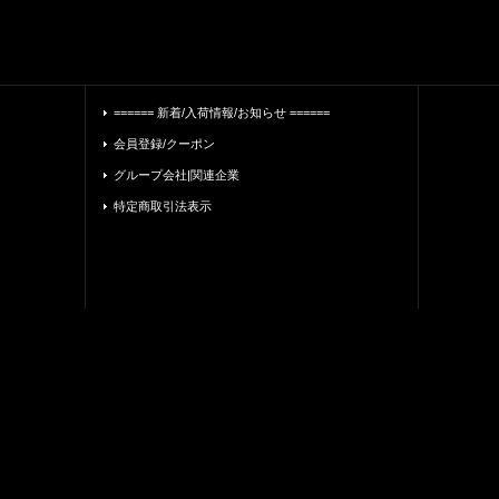
====== 新着/入荷情報/お知らせ ======
会員登録/クーポン
グループ会社|関連企業
特定商取引法表示