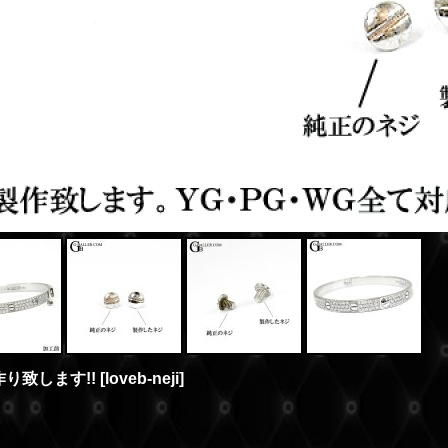
作り致します!!
[
loveb-neji
]