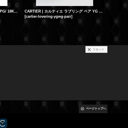
カルティエ ラブブレスネジ YG/WG/PG/ 18Kでお作り致します!!
CARTIER | カルティエ ラブリング ペア YG WG 中古 美品
[
cartier-lovering-ygwg-pair
]
[
trinityri
リセット
ページトップへ