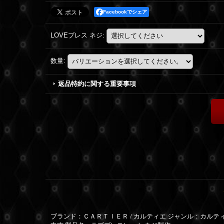
Facebookでシェア
LOVEブレス ネジ
:
数量
:
返品特約に関する重要事項
ブランド：ＣＡＲＴＩＥＲ / カルティエ ジャンル：カルテ