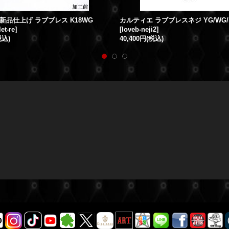
新品仕上げ ラブブレス K18WG
et-re
]
[
loveb-neji2
]
税込)
40,400円
(税込)