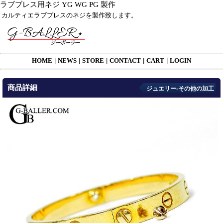
ラブブレス用ネジ YG WG PG 製作
カルティエラブブレスのネジを製作致します。
HOME
|
NEWS
|
STORE
|
CONTACT
|
CART
|
LOGIN
商品詳細
ジュエリー-その他の加工