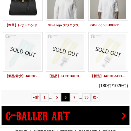
【本革】レザーハンドバッグ 黒 35 カデナ スワロフスキー
GB-Logo スワロフスキー ボタンダウンシャツ ユニセックスモデル
GB-Logo LUXURY ボタンダウンシャツ ユニセックスモデル
【新品/希少】JACOB&CO ジェイコブ ファイブタイムゾーン 47mm用 純正 ラバーベルト パステルブルー
【新品】JACOB&CO ジェイコブ 5タイムゾーン 47mm用 純正 ラバーベルト ロングサイズ パステルイエロー バックルSET
【新品】JACOB&CO ジェイコブ 5タイムゾーン 47mm用 純正 ラバーベルト パステルイエロー バックルSET
(180件/1026件)
...
...
«
前
1
5
6
7
35
次
»