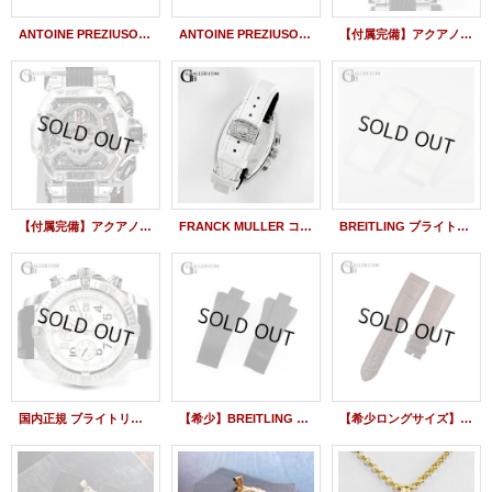
ANTOINE PREZIUSO アントワーヌ・プレジウソ Fuji Day and Night 彫金加工 エングレービング
ANTOINE PREZIUSO アントワーヌ・プレジウソ シティ タイマー 彫金加工 エングレービング
【付属完備】アクアノウティック KCトノー キングクロノグラフ スケルトン TN0002WN00T02 / 22917
【付属完備】アクアノウティック KCトノー キングクロノグラフ スケルトン スカルマスク TN0002WN00T02 / 22917
FRANCK MULLER コンキスタドール クロノ キング 8005CC KING 尾錠 バックル アフターダイヤ加工
BREITLING ブライトリング 純正 ラバーベルト 白 ホワイト ベントレーGT等に適応
国内正規 ブライトリング スーパーアベンジャー A13370 ホワイト クロノグラフ J22805
【希少】BREITLING ブライトリング ベントレーGMT A47362 49mm用 純正 ラバーベルト 黒 ブラック
【希少ロングサイズ】HARRY WINSTON ハリーウィンストン アヴェニューC クロノグラフ 330/MCA用 純正 クロコダイルベルト 茶 純正 美品