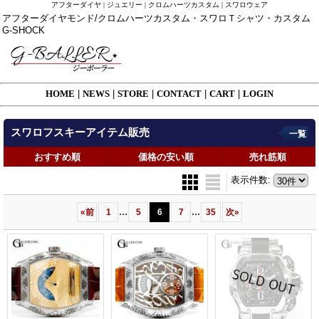
アフターダイヤ | ジュエリー | クロムハーツカスタム | スワロウェア
アフターダイヤモンド/クロムハーツカスタム・スワロＴシャツ・カスタム
G-SHOCK
HOME
|
NEWS
|
STORE
|
CONTACT
|
CART
|
LOGIN
スワロフスキーアイテム販売
一覧
おすすめ順
価格の安い順
売れ筋順
表示件数
:
...
...
«
前
1
5
6
7
35
次
»