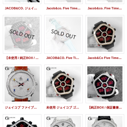
JACOB&CO. ジェイコブ アフターダイヤ ファイブタイムゾーン 47mm グリーンシェル 文字盤製作 パヴェダイヤモンド
Jacob&co. Five Time Zone Ghost JC-GST-CBN Diamond Bezel
Jacob&co. Five Time Zone Ghost JC-GST-CBN
【未使用 / 純正BOX / 保証書兼取扱説明書】JACOB&CO ジェイコブ ゴースト ファイブタイムゾーン JC-GST-CBN | 240222
JACOB&CO. Five Time Zone JC-42DA Diamond Mother of pearl 47mm QZ
Jacob&Co Five Time Zone Ghost Baguette Diamond bezel JC-GST-CBN Black Rubber
ジェイコブ ファイブタイムゾーン アフターダイヤ 47mm ベゼル バックル ダイヤ加工
未使用 ジェイコブ ゴースト 18KPG バゲットダイヤベゼル JACOB&Co GHOST 黒
【純正BOX / 保証書兼取扱説明書 / 交換用ベゼル】JACOB&CO ジェイコブ ゴースト ファイブタイムゾーン ダイヤベゼル JC-GST-CBN/24228