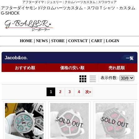
アフターダイヤ | ジュエリー | クロムハーツカスタム | スワロウェア
アフターダイヤモンド/クロムハーツカスタム・スワロＴシャツ・カスタム
G-SHOCK
HOME
|
NEWS
|
STORE
|
CONTACT
|
CART
|
LOGIN
Jacob&co.
一覧
おすすめ順
価格の安い順
売れ筋順
表示件数
:
1
2
3
4
次
»