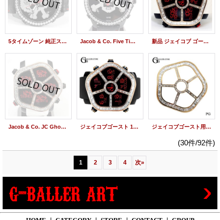
5タイムゾーン 純正スカルダイヤモンド JC-SKULL10D 世界限定55本 JACOB時計
Jacob & Co. Five Time Zone JC skull10d Diamond 47mm Limited Model
新品 ジェイコブ ゴースト 18KPG バゲットダイヤベゼル JACOB&Co. GHOST 時計
Jacob & Co. JC Ghost Baguette Diamond 18KPG JC-GST-CBNWH White Rubber
ジェイコブゴースト 18KPG バゲットダイヤベゼル JACOB&Co.時計
ジェイコブゴースト用 18K バゲットダイヤモンドベゼル JACOB&CO時計
(30件/92件)
1
2
3
4
次
»