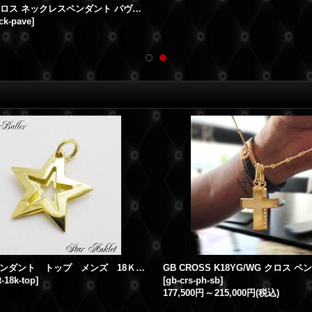
K18 WG クロス ネックレスペンダント パヴェ ダイヤモンド
ck-pave
]
スター ペンダント トップ メンズ 18Ｋ ゴールド
t-18k-top
]
[
gb-crs-ph-sb
]
177,500円
～
215,000円
(税込)