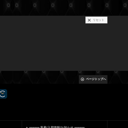
リセット
ページトップへ
====== 新着/入荷情報/お知らせ ======