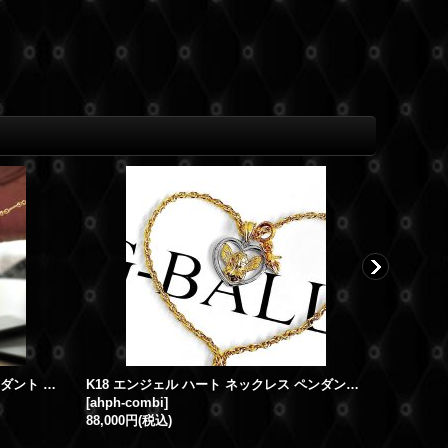
GB CROSS K18YG/WG クロス ペンダント トップ サテンブラッシュ イエローゴールド/ホワイトゴールド
K18 エンジェル ハート ネックレス ペンダント トップ YG WG コンビ メンズ レディース
[
ahph-combi
]
[
gb-crs-p
88,000円
(税込)
223,200円