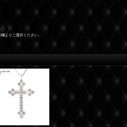
。
す。
択欄よりご選択ください。