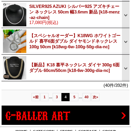
SILVER925 AZUKI シルバー925 アズキチェー
ン ネックレス 50cm 幅3.6mm 新品
[k18-menz
-az-chain]
17,080円
(税込)
【スペシャルオーダー】K18WG ホワイトゴー
ルド 喜平6面ダブル ダイヤモンドネックレス
100g 50cm
[k18wg-6w-100g-50g-dia-nc]
【新品】K18 喜平ネックレス ダイヤ 300g 6面
ダブル 60cm/50cm
[k18-6w-300g-dia-nc]
(40件/392件)
...
...
«
前
1
3
4
5
40
次
»