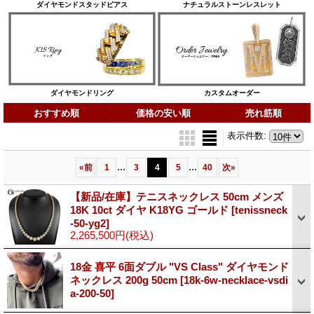
ダイヤモンドスタッドピアス
ナチュラルストーンレスレット
ダイヤモンドリング
カスタムオーダー
おすすめ順
価格の安い順
売れ筋順
表示件数
:
...
...
«
前
1
3
4
5
40
次
»
【新品/在庫】テニスネックレス 50cm メンズ
18K 10ct ダイヤ K18YG ゴールド
[tenissneck
-50-yg2]
2,265,500円
(税込)
18金 喜平 6面ダブル "VS Class" ダイヤモンド
ネックレス 200g 50cm
[18k-6w-necklace-vsdi
a-200-50]