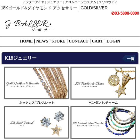
アフターダイヤ | ジュエリー | クロムハーツカスタム | スワロウェア
18Kゴールド&ダイヤモンド アクセサリー | GOLD/SILVER
✆03-5808-0090
HOME
|
NEWS
|
STORE
|
CONTACT
|
CART
|
LOGIN
K18ジュエリー
一覧
ネックレス/ブレスレット
ペンダント/チャーム