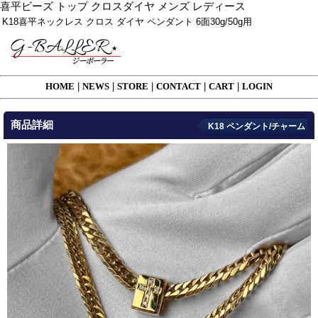
喜平ビーズ トップ クロスダイヤ メンズ レディース
K18喜平ネックレス クロス ダイヤ ペンダント 6面30g/50g用
HOME
|
NEWS
|
STORE
|
CONTACT
|
CART
|
LOGIN
商品詳細
K18 ペンダント/チャーム