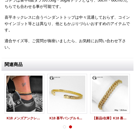
コチラは喜平6面ダブルの30g・50g用トップとなり、50cm・60cmのど
ちらでも合わせる事が可能です。
喜平ネックレスに合うペンダントトップは中々流通しておらず、コイン
やインゴット等とは異なり、他ともかぶりづらいおすすめのアイテムで
す。
適合サイズ等、ご質問が御座いましたら、お気軽にお問い合わせ下さ
い。
関連商品
K18 メンズアンクレット GOLD GLITTER イエローゴールド グリッター ビーズアンクレット
K18 喜平バングル 6面 ダイヤモンド イエローゴールド
【新品/在庫】K18 喜平ブレスレット ダイヤ 80g 6面ダブル 20.5cm