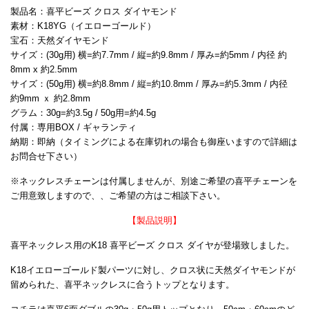
製品名：喜平ビーズ クロス ダイヤモンド
素材：K18YG（イエローゴールド）
宝石：天然ダイヤモンド
サイズ：(30g用) 横=約7.7mm / 縦=約9.8mm / 厚み=約5mm / 内径 約
8mm x 約2.5mm
サイズ：(50g用) 横=約8.8mm / 縦=約10.8mm / 厚み=約5.3mm / 内径
約9mm ｘ 約2.8mm
グラム：30g=約3.5g / 50g用=約4.5g
付属：専用BOX / ギャランティ
納期：即納（タイミングによる在庫切れの場合も御座いますので詳細は
お問合せ下さい）
※ネックレスチェーンは付属しませんが、別途ご希望の喜平チェーンを
ご用意致しますので、、ご希望の方はご相談下さい。
【製品説明】
喜平ネックレス用のK18 喜平ビーズ クロス ダイヤが登場致しました。
K18イエローゴールド製パーツに対し、クロス状に天然ダイヤモンドが
留められた、喜平ネックレスに合うトップとなります。