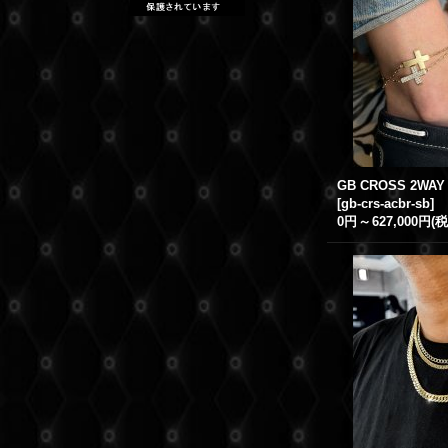
[
gb-crs-acbr-sb
]
0円
～
627,000円
(