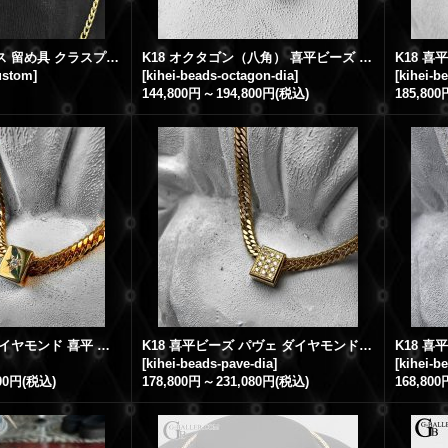
K18喜平 ネックレス 留め具 クラスプ ダイヤンモンド カスタム | 6面ダブル 100g 60cm 施工例
K18 オクタゴン（八角） 喜平ビーズ ペンダント トップ ダイヤモンド 喜平ダイヤモンド 6面 30g-50g（50cm/60cm）用
custom
]
[
kihei-beads-octagon-dia
]
[
kihei-b
144,800円
～
194,800円
(税込)
185,800
K18 喜平ビーズ ダイヤモンド 喜平 ダイヤ ネックレス 6面 30g-50g（50cm/60cm）用
K18 喜平ビーズ パヴェ ダイヤモンド 喜平 ダイヤ ペンダント 6面 30g-50g（50cm/60cm）用
[
kihei-beads-pave-dia
]
[
kihei-b
800円
(税込)
178,800円
～
231,080円
(税込)
168,800