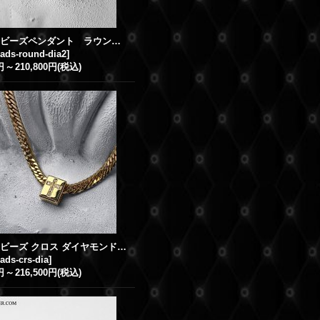
K18 喜平ビーズペンダント ラウンド(丸型) ダイヤモンド 喜平ダイヤ トップ 6面 30g-50g（50cm/60cm）用
eads-round-dia2
]
円
～
210,800円
(税込)
K18 喜平ビーズ クロス ダイヤモンド 喜平 ダイヤ トップ 6面 30g-50g（50cm/60cm）用
eads-crs-dia
]
円
～
216,500円
(税込)