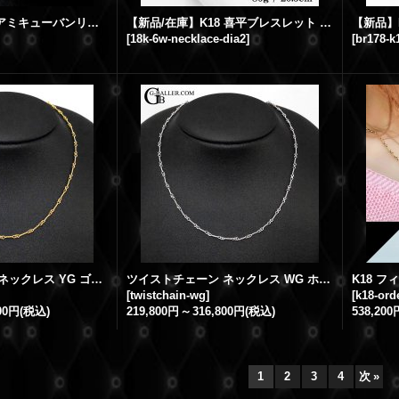
【新品】K18 マイアミキューバンリンクチェーン ネックレス イエローゴールド 全長49.5cm 幅4.2mm メンズネックレス GB刻印入り
【新品/在庫】K18 喜平ブレスレット ダイヤ 80g 6面ダブル 20.5cm
[
18k-6w-necklace-dia2
]
[
br178-k
ツイストチェーン ネックレス YG ゴールド 16inch〜24inch（約40cm〜60cm）
ツイストチェーン ネックレス WG ホワイトゴールド 16inch〜24inch（約40cm〜60cm）
[
twistchain-wg
]
[
k18-ord
800円
(税込)
219,800円
～
316,800円
(税込)
538,200
1
2
3
4
次
»