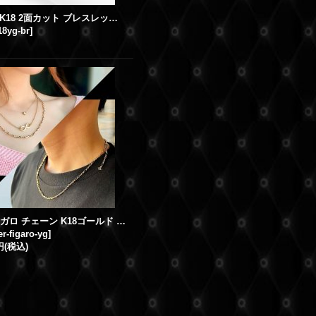
【新品】K18 2面カット ブレスレット イエローゴールド 全長21cm 幅4.8mm メンズブレスレット GB刻印入り
18yg-br
]
K18 フィガロ チェーン K18ゴールド 55cm 2.8mm/Figaro
er-figaro-yg
]
円
(税込)