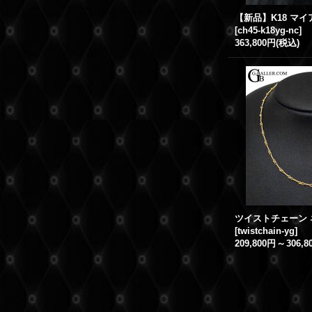
[
ch45-k18yg-nc
]
363,800円
(税込)
[
twistchain-yg
]
209,800円
～
306,