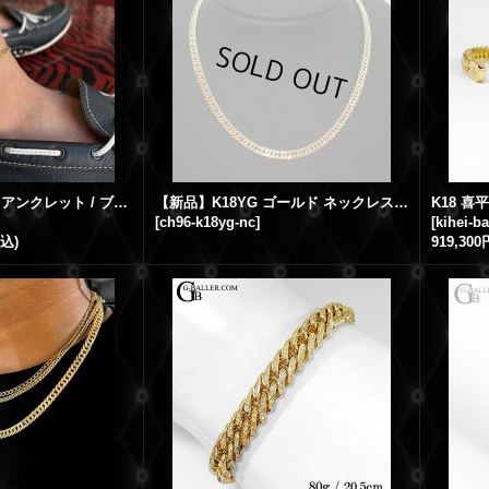
GB CROSS 2WAY アンクレット / ブレスレット K18YG イエローゴールド サテンブラッシュ
【新品】K18YG ゴールド ネックレス 2面カット 全長49.5cm 幅4mm メンズネックレス GB刻印入り
[
ch96-k18yg-nc
]
[
kihei-b
税込)
919,300