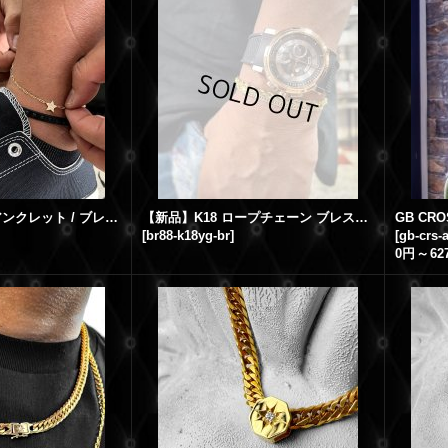
GB STAR 2WAY アンクレット / ブレスレット K18YG イエローゴールド with スター ダイヤモンド
【新品】K18 ロープチェーン ブレスレット イエローゴールド 全長19.5cm 幅4.5mm スクリューブレスレット GB刻印入り
[
br88-k18yg-br
]
[
gb-crs-
0円
～
62