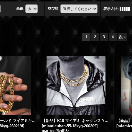
画像
:
並び順
:
表示方法
:
1
2
3
4
次
»
【新品】K18YG ゴールド マイアミキューバンネックレス マイアミチェーン 幅10.5mm 55cm
【新品】K18 マイアミ ネックレス YG マイアミキューバンチェーン ゴールド 幅9.5mm 55cm
8kyg-260219f
]
[
miamicuban-55-18kyg-260209
]
[
miamicu
868,700円
(税込)