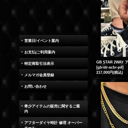
営業日/イベント案内
お支払|ご利用案内
特定商取引法表示
[
gb-str-acbr-pd
]
217,000円
(税込)
メルマガ会員登録
お問い合わせ
希少アイテムの販売に関するご案
内
アフターダイヤ時計 修理 オーバー
ホール