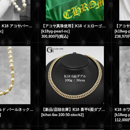
【アコヤ真珠使用】K18 アコヤパールネックレス 8mm with バゲットダイヤモンド クロスペンダント
【アコヤ真珠使用】K18 イエローゴールド アコヤ パールネックレス 8mm
nc
]
[
k18yg-pearl-nc
]
[
k18wg-p
300,800円
(税込)
238,970
K18 イエローゴールド パールネックレス 8mm
【新品/店頭在庫】K18 喜平6面ダブル ダイヤモンド ネックレス 100g 50cm G★B刻印
]
[
kihei-6w-100-50-stock2
]
[
k18wg-p
112,000