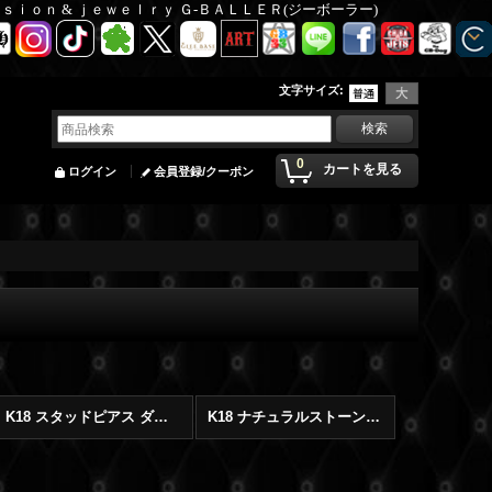
Ｆａｓｉｏｎ & ｊｅｗｅｌｒｙ Ｇ-ＢＡＬＬＥＲ(ジーボーラー)
文字サイズ
:
0
カートを見る
ログイン
会員登録/クーポン
K18 スタッドピアス ダイヤモンド
K18 ナチュラルストーン ブレスレット