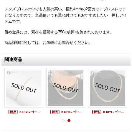
メンズブレスの中でも人気の高い、幅約4mmの2面カットブレスレット
となりますので、単品使いでも重ね付けでもおすすめしたい一押しアイ
テムです。
留め金具には、素材を証明する750の刻印も施されております。
商品詳細に関しては、お気軽にお問合せください。
関連商品
【新品】K18YG ゴールド ブレスレット 2面カット 全長18cm 幅2mm ユニセックス ブレスレット
【新品】K18YG ゴールド ネックレス 2面カット 全長54cm 幅6.7mm メンズネックレス GB刻印入り
【新品】K18YG ゴールド ネックレス 2面カット 全長49.5cm 幅4mm メンズネックレス GB刻印入り