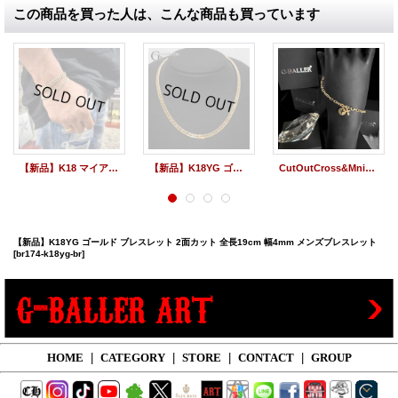
この商品を買った人は、こんな商品も買っています
【新品】K18 マイアミキューバン ブレスレット イエローゴールド 全長20cm 幅7.3mm マイアミブレスレット GB刻印入り
【新品】K18YG ゴールド ネックレス 2面カット 全長49.5cm 幅4mm メンズネックレス GB刻印入り
CutOutCross&MniCross K18 アズキ ブレスレット 幅3.8mm YG
【新品】K18YG ゴールド ブレスレット 2面カット 全長19cm 幅4mm メンズブレスレット
[br174-k18yg-br]
HOME
|
CATEGORY
|
STORE
|
CONTACT
|
GROUP