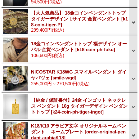
94,500円
(税込)
【大人気商品】 18金コインペンダントトップ
タイガーデザイン Lサイズ 金貨ペンダント
[k1
8-coin-tiger-P]
299,400円
(税込)
18金コインペンダントトップ 福デザイン オー
バル 金貨ペンダント
[k18-coin-ph-fuku]
106,600円
(税込)
NICOSTAR K18WG スマイルペンダント ダイ
ヤパヴェ
[smile-wgd]
255,000円～270,500円
(税込)
【純金 / 保証書付】24金 インゴット ネックレ
ス ペンダント 10g タイガーデザイン ペンダン
トトップ
[k24-coin-ph-tiger-ingot]
K18/K10 アラビア文字 オリジナルネームペン
ダント ネームプレート
[order-original-pen
dant-arabiaK18]