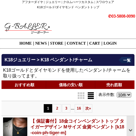
アフターダイヤ | ジュエリー | クロムハーツカスタム | スワロウェア
K18ゴールド/ダイヤモンド ペンダントトップ
✆03-5808-0090
HOME
|
NEWS
|
STORE
|
CONTACT
|
CART
|
LOGIN
K18ジュエリー > K18 ペンダント/チャーム
一覧
K18ゴールドとダイヤモンドを使用したペンダント/チャームを
取り扱ってます。
おすすめ順
価格の安い順
売れ筋順
表示件数
:
...
1
2
3
16
次
»
【 保証書付】18金コインペンダントトップ タ
イガーデザイン Mサイズ 金貨ペンダント
[k18
-coin-ph-tiger-m]