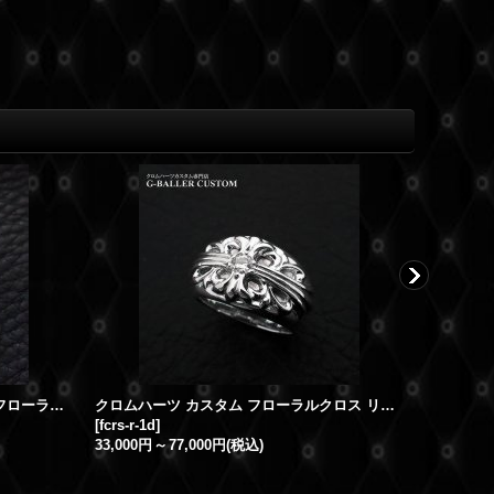
クロムハーツ サファイア カスタム フローラルクロス
クロムハーツ カスタム フローラルクロス リング ダイヤ
[
fcrs-r-1d
]
[
k18-kihei
33,000円
～
77,000円
(税込)
0円
～
389