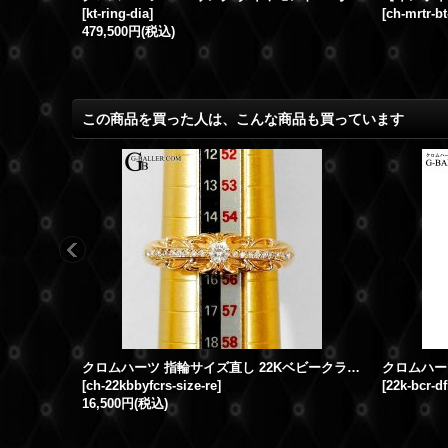
[
kt-ring-dia
]
[
ch-mrtr-bt
479,500円
(税込)
この商品を買った人は、こんな商品も買っています
クロムハーツ 指輪サイズ直し 22Kベビークラシックリング フローラルクロス サイズダウン
[
ch-22kbbyfcrs-size-re
]
[
22k-bcr-df
16,500円
(税込)