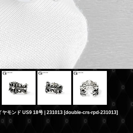
ド US9 18号 | 231013
[
double-crs-rpd-231013
]