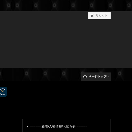
リセット
ページトップへ
====== 新着/入荷情報/お知らせ ======