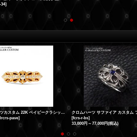
-34
]
クロムハーツカスタム 22K ベイビークラシック ダブルフローラルクロス リング パヴェダイヤ
lrcrs-pave
]
[
fcrs-r-bs
]
33,000円
～
77,000円
(税込)