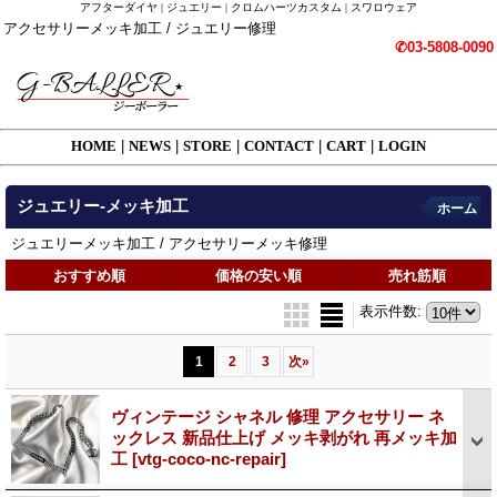
アフターダイヤ | ジュエリー | クロムハーツカスタム | スワロウェア
アクセサリーメッキ加工 / ジュエリー修理
✆03-5808-0090
HOME
|
NEWS
|
STORE
|
CONTACT
|
CART
|
LOGIN
ジュエリー-メッキ加工
ホーム
ジュエリーメッキ加工 / アクセサリーメッキ修理
おすすめ順
価格の安い順
売れ筋順
表示件数
:
1
2
3
次
»
ヴィンテージ シャネル 修理 アクセサリー ネ
ックレス 新品仕上げ メッキ剥がれ 再メッキ加
工
[vtg-coco-nc-repair]