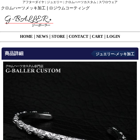
アフターダイヤ | ジュエリー | クロムハーツカスタム | スワロウェア
クロムハーツメッキ加工 | ロジウムコーティング
HOME
|
NEWS
|
STORE
|
CONTACT
|
CART
|
LOGIN
商品詳細
ジュエリー-メッキ加工