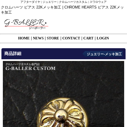
アフターダイヤ | ジュエリー | クロムハーツカスタム | スワロウェア
クロムハーツ ピアス 22Kメッキ加工 | CHROME HEARTS ピアス 22Kメッ
キ加工
HOME
|
NEWS
|
STORE
|
CONTACT
|
CART
|
LOGIN
商品詳細
ジュエリー-メッキ加工