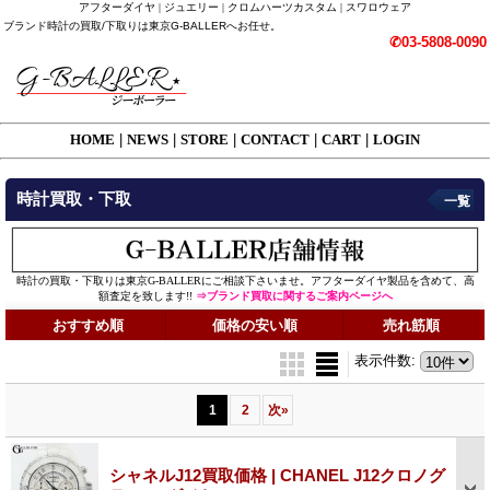
アフターダイヤ | ジュエリー | クロムハーツカスタム | スワロウェア
ブランド時計の買取/下取りは東京G-BALLERへお任せ。
✆03-5808-0090
HOME
|
NEWS
|
STORE
|
CONTACT
|
CART
|
LOGIN
時計買取・下取
一覧
時計の買取・下取りは東京G-BALLERにご相談下さいませ。アフターダイヤ製品を含めて、高
額査定を致します!!
⇒ブランド買取に関するご案内ページへ
おすすめ順
価格の安い順
売れ筋順
表示件数
:
1
2
次
»
シャネルJ12買取価格 | CHANEL J12クロノグ