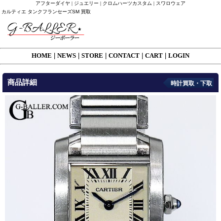
アフターダイヤ | ジュエリー | クロムハーツカスタム | スワロウェア
カルティエ タンクフランセーズSM 買取
HOME
|
NEWS
|
STORE
|
CONTACT
|
CART
|
LOGIN
商品詳細
時計買取・下取