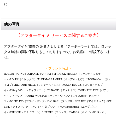
た。
他の写真
【アフターダイヤ サービスに関するご案内】
アフターダイヤ/修理のＧ-ＢＡＬＬＥＲ（ジーボーラー）では、ロレッ
クス時計の買取/下取りもしておりますので、お気軽にご相談下さいま
せ。
・ブランド時計・
HUBLOT（ウブロ）/CHANEL（シャネル）/FRANCK MULLER（フランク・ミュラ
ー）/ROLEX（ロレックス）/AUDEMARS PIGUET（オーデマ・ピゲ）/JACOB＆Co．（ジェ
イコブ）/RICHARD MILLE（リシャール・ミル）/ROGER DUBUIS（ロジェ・デュブ
イ）/Tiffany＆Co．（ティファニー）/DUNAMIS（デュナミス）/PATEK PHILIPPE（パテッ
ク・フィリップ）/HARRY WINSTON（ハリー・ウィンストン）/Cartier（カルティ
エ）/BREITLING（ブライトリング）/BVLGARI（ブルガリ）/ICE TEK（アイステック）/ICE
LINK（アイスリンク）/IWC（アイダブルシ―）/AWI International（エーダブルア
イ）/ETENOIR（エテノワール）/HERMES（エルメス）/OMEGA（オメガ）/ORIS（オリ