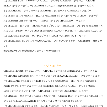
ス）/CURTIS＆Co．（カーティス)/GUCCI（グッチ）/GRAHAM（グラハム）/GRAND
SEIKO（グランドセイコー）/CORUM（コルム）/Jaeger-LeCoultre（ジャガー・ルクル
ト）/CHARRIOL（シャリオール）/CHAUMET（ショーメ）/CHOPARD（ショパー
ル）/SINN（ジン）/ZENITH（ゼニス）/TAGHeuer（タグ・ホイヤー）/TUDOR（チュード
ル）/Christian Dior（ディオール）/TISSOT（ティソ）/HAMILTON（ハミルト
ン）/PIAGET（ピアジェ）/BLANCPAIN（ブランパン）/BREGUET（ブレゲ）/Bell＆Ross（ベ
ル＆ロス）/Poiray（ポアレ）/ULYSSENARDIN（ユリス・ナルダン）/JUNGHANS（ユンハン
ス）/A LANGE＆SOHNE（ランゲ＆ゾーネ）/LOUIS VUITTON（ルイ・ヴィト
ン）/LONGINES（ロンジン）/AQUANAUTIC（アクアノウティック）/GaGamilano（ガガミラ
ノ）
※その他ブランド時計各種アフターダイヤが可能です。
・ジュエリー・
CHROME HEARTS（クロムハーツ）/CHANEL（シャネル）/Tiffany＆Co．（ティファニ
ー）/HARRY WINSTON（ハリー・ウィンストン）/FRANCK MULLER（フランク・ミュラ
ー）/BVLGARI（ブルガリ）/FRED（フレッド）/LONEONES（ロンワンズ）/VanCleef＆
Arpels（ヴァンクリーフ＆アーぺル）/HERMES（エルメス）/GUCCI（グッチ）/Justin
Davis（ジャスティンデイビス）/CHAUMET（ショーメ）/CHOPARD（ショパー
ル）/Damiani（ダミアーニ）/Cartier（カルティエ）/Christian Dior（ディオール）/PIAGET（ピ
アジェ）/BILLWALLLEATHER（ビルウォールレザー）/FENDI（フェンデ
ィ）/BOUCHERON（ブシュロン）/LOUIS VUITTON（ルイ・ヴィトン）/LoreeRodkin（ローリ