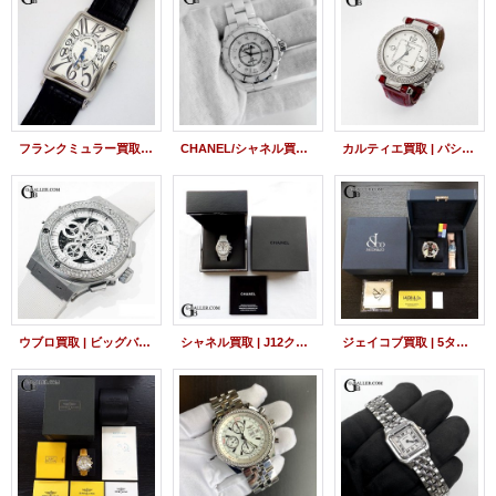
フランクミュラー買取 | ロングアイランド 1150SCDT
CHANEL/シャネル買取 | J12 38mm 12Pダイヤ H1629
カルティエ買取 | パシャC ダイヤベゼル
ウブロ買取 | ビッグバン アエロバン オールホワイト
シャネル買取 | J12クロノ 白 アフターダイヤベゼル
ジェイコブ買取 | 5タイムゾーン 47mm ダイヤベゼル