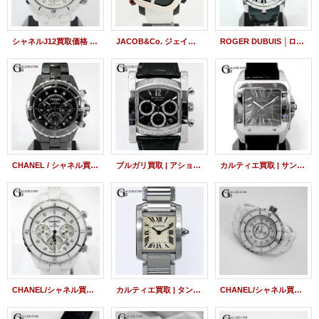
シャネルJ12買取価格 | CHANEL J12クロノグラフ 9Pダイヤ H2009
JACOB&Co. ジェイコブ 5タイムゾーン ゴースト 買取
ROGER DUBUIS │ロジェ・デュブイ エクスカリバー 買取
CHANEL / シャネル買取 | J12 41mm 9Pダイヤ H2419
ブルガリ買取 | アショーマ クロノグラフ
カルティエ買取 | サントス100 限定モデル
CHANEL/シャネル買取 | J12 41mm 9Pダイヤ H2009
カルティエ買取 | タンクフランセーズSM
CHANEL/シャネル買取 | J12 33mm 12Pダイヤ H1628