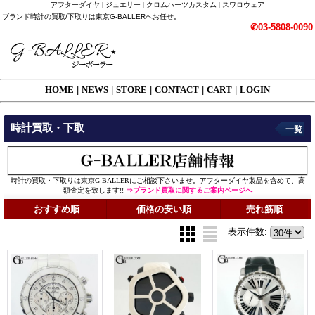
アフターダイヤ | ジュエリー | クロムハーツカスタム | スワロウェア
ブランド時計の買取/下取りは東京G-BALLERへお任せ。
✆03-5808-0090
HOME
|
NEWS
|
STORE
|
CONTACT
|
CART
|
LOGIN
時計買取・下取
一覧
時計の買取・下取りは東京G-BALLERにご相談下さいませ。アフターダイヤ製品を含めて、高
額査定を致します!!
⇒ブランド買取に関するご案内ページへ
おすすめ順
価格の安い順
売れ筋順
表示件数
: