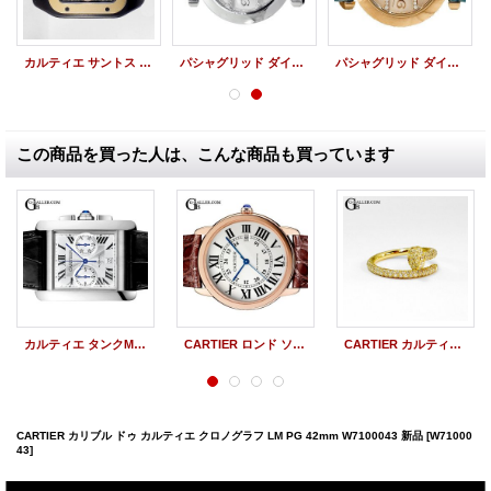
カルティエ サントス 100XL クロノグラフ PGベゼル 廃盤モデル W2020004
パシャグリッド ダイヤ WG CARTIER純正ダイヤモンド
パシャグリッド ダイヤ YG CARTIER純正ダイヤモンド
この商品を買った人は、こんな商品も買っています
カルティエ タンクMC クロノグラフ W5330007 新品
CARTIER ロンド ソロ ドゥ カルティエ PG XL W6701009 新品
CARTIER カルティエ ジュストアンクル リング 新品仕上げ ポリッシュ加工（アフターダイヤ製品）
CARTIER カリブル ドゥ カルティエ クロノグラフ LM PG 42mm W7100043 新品
[W71000
43]