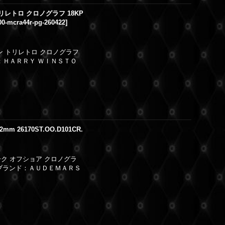
レトロ クロノグラフ 18KP
00-mcra44r-pg-260422
]
ン トリレトロ クロノグラフ
：ＨＡＲＲＹ ＷＩＮＳＴＯ
42mm 26170ST.OO.D101CR.
ク オフショア クロノグラ
 ブランド：ＡＵＤＥＭＡＲＳ