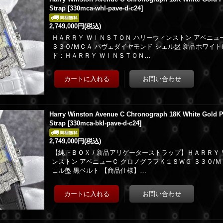
Strap
[
330mca-whl-pave-d-c24
]
2,749,000円
(税込)
ＨＡＲＲＹ ＷＩＮＳＴＯＮ ハリーウィンストン アベニュ
３３０/ＭＣＡ パヴェダイヤモンド シェル盤 新品ホワイ
ド：ＨＡＲＲＹ ＷＩＮＳＴＯＮ…
Harry Winston Avenue C Chronograph 18K White Gold P
Strap
[
330mca-bkl-pave-d-c24
]
2,749,000円
(税込)
【純正ＢＯＸ / 新品アリゲーターストラップ】ＨＡＲＲＹ
ンストン アベニューＣ クロノグラフＫ１８ＷＧ ３３０/Ｍ
ェル盤 黒ベルト 【商品仕様】…