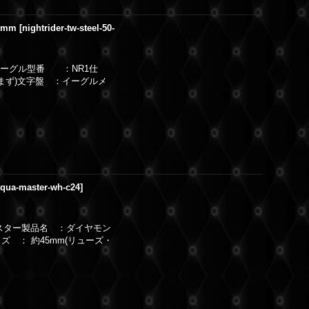
50mm
[
nightrider-tw-steel-50-
 ：イーグル型番 ：NR1仕
まず)文字盤 ：イーグルメ
aqua-master-wh-c24
]
マスター製品名 ：ダイヤモン
 ： 約45mm(リューズ・