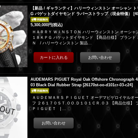
【新品 / ギャランティ】ハリーウィンストン オーシャン トリ
G バゲットダイヤモンド ラバーストラップ（現金特価）
[
4
5,300,000円
(税込)
ＨＡＲＲＹ ＷＩＮＳＴＯＮ ハリーウィンストン オーシャ
１８ＫＰＧ バケットダイヤモンド 【商品仕様】 ブランド
Ｎ / ハリーウィンストン 製品…
AUDEMARS PIGUET Royal Oak Offshore Chronograph 
03 Black Dial Rubber Strap
[
26170st-oo-d101cr-03-c24
]
ＡＵＤＥＭＡＲＳ ＰＩＧＵＥＴ オーデマピゲロイヤルオー
フ ２６１７０ＳＴ.ＯＯ.Ｄ１０１ＣＲ.０３ 【商品仕様】
ＰＩＧＵＥＴ | …