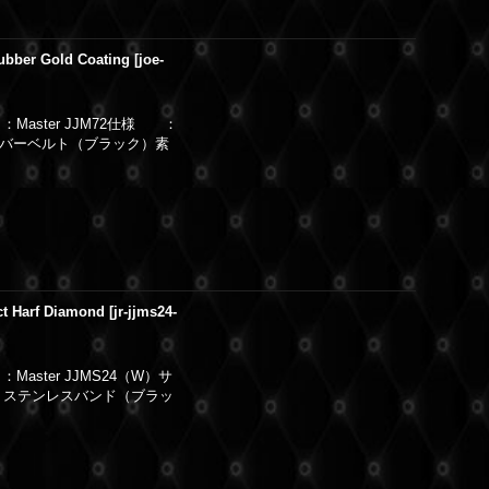
ubber Gold Coating
[
joe-
：Master JJM72仕様 ：
ラバーベルト（ブラック）素
ct Harf Diamond
[
jr-jjms24-
Master JJMS24（W）サ
ヤ ステンレスバンド（ブラッ