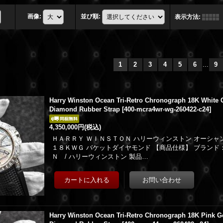
画像
:
並び順
:
表示方法
:
1
2
3
4
5
6
...
9
Harry Winston Ocean Tri-Retro Chronograph 18K White 
Diamond Rubber Strap
[
400-mcra4wr-wg-260422-c24
]
4,350,000円
(税込)
ＨＡＲＲＹ ＷＩＮＳＴＯＮ ハリーウィンストン オーシャ
１８ＫＷＧ バケットダイヤモンド 【商品仕様】 ブランド
Ｎ / ハリーウィンストン 製品…
Harry Winston Ocean Tri-Retro Chronograph 18K Pink G