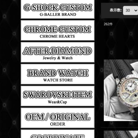
表示数
:
262
件