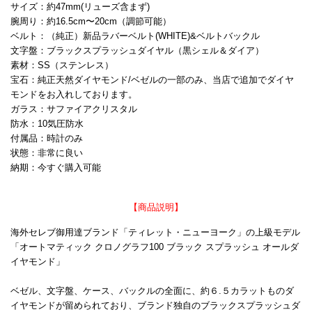
サイズ：約47mm(リューズ含まず)
腕周り：約16.5cm〜20cm（調節可能）
ベルト：（純正）新品ラバーベルト(WHITE)&ベルトバックル
文字盤：ブラックスプラッシュダイヤル（黒シェル＆ダイア）
素材：SS（ステンレス）
宝石：純正天然ダイヤモンド/ベゼルの一部のみ、当店で追加でダイヤ
モンドをお入れしております。
ガラス：サファイアクリスタル
防水：10気圧防水
付属品：時計のみ
状態：非常に良い
納期：今すぐ購入可能
【商品説明】
海外セレブ御用達ブランド「ティレット・ニューヨーク」の上級モデル
「オートマティック クロノグラフ100 ブラック スプラッシュ オールダ
イヤモンド」
ベゼル、文字盤、ケース、バックルの全面に、約６.５カラットものダ
イヤモンドが留められており、ブランド独自のブラックスプラッシュダ