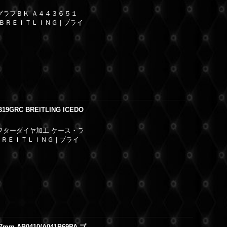
グラフＢＫ Ａ４４３６５１
ＢＲＥＩＴＬＩＮＧ | ブライ
RC BREITLING ICEDO
フターダイヤ加工 ケース・ラ
ＲＥＩＴＬＩＮＧ | ブライ
AB0410/A041B69PA ブ