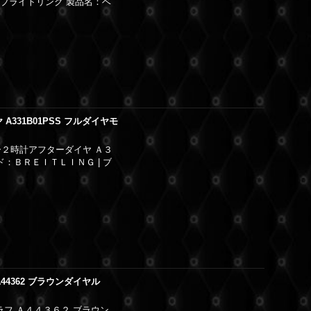
 ブライトリング 製品名：ベ
331B01PSS フルダイヤモ
ー２時計アフターダイヤ Ａ３
：ＢＲＥＩＴＬＩＮＧ | ブ
4362 ブラウンダイヤル
ラフ Ａ４４３６２ ブラウン