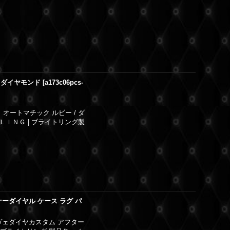
ー ダイヤモンド
[
a173c06pcs-
オートマチック ルビー / ダ
ＩＮＧ | ブライトリング製
ーダイヤル ケース ラグ パ
ヴェダイヤカスタム アフター