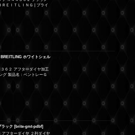
ＲＥＩＴＬＩＮＧ | ブライ
BREITLING ホワイトシェル
３３６２ アフターダイヤ加工
リング 製品名：ベントレーＧ
ブラック
[
brite-gmt-pdbf
]
 アフターダイヤ ２列ダイヤ