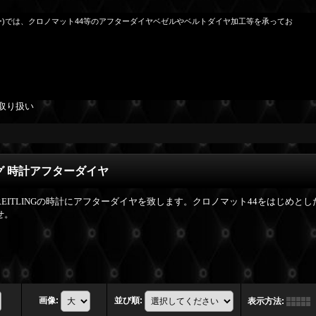
ーラー)では、クロノマット44等のアフターダイヤベゼルやベルトダイヤ加工等を承ってお
取り扱い
グ 時計アフターダイヤ
REITLINGの時計にアフターダイヤを致します。クロノマット44をはじめ
せ。
画像
:
並び順
:
表示方法
: