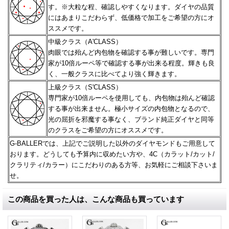
す。※大粒な程、確認しやすくなります。
ダイヤの品質
にはあまりこだわらず、低価格で加工をご希望の方にオ
ススメです。
中級クラス（A'CLASS）
肉眼では殆んど内包物を確認する事が難しいです。専門
家が10倍ルーペ等で確認する事が出来る程度。
輝きも良
く、一般クラスに比べてより強く輝きます。
上級クラス（S'CLASS）
専門家が10倍ルーペを使用しても、内包物は殆んど確認
する事が出来ません。極小サイズの内包物となるので、
光の屈折を邪魔する事なく、ブランド純正ダイヤと同等
のクラスをご希望の方にオススメです。
G-BALLERでは、上記でご説明した以外のダイヤモンドもご用意して
おります。どうしても予算内に収めたい方や、
4C（カラット/カット/
クラリティ/カラー）にこだわりのある方等、お気軽にご相談下さいま
せ。
この商品を買った人は、こんな商品も買っています