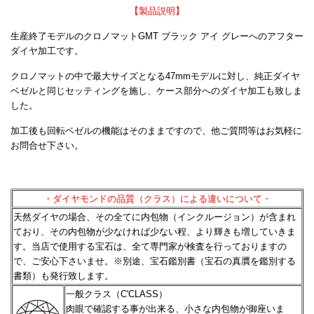
【製品説明】
生産終了モデルのクロノマットGMT ブラック アイ グレーへのアフター
ダイヤ加工です。
クロノマットの中で最大サイズとなる47mmモデルに対し、純正ダイヤ
ベゼルと同じセッティングを施し、ケース部分へのダイヤ加工も致しま
した。
加工後も回転ベゼルの機能はそのままですので、他ご質問等はお気軽に
お問合せ下さい。
・ダイヤモンドの品質（クラス）による違いについて・
天然ダイヤの場合、その全てに内包物（インクルージョン）が含まれ
ており、その内包物が少なければ少ない程、
より輝きも増していきま
す。当店で使用する宝石は、全て専門家が検査を行っておりますの
で、ご安心下さいませ。
※別途、宝石鑑別書（宝石の真贋を鑑別する
書類）も発行致します。
一般クラス（C'CLASS）
肉眼で確認する事が出来る、小さな内包物が御座いま