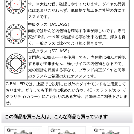
す。※大粒な程、確認しやすくなります。
ダイヤの品質
にはあまりこだわらず、低価格で加工をご希望の方にオ
ススメです。
中級クラス（A'CLASS）
肉眼では殆んど内包物を確認する事が難しいです。専門
家が10倍ルーペ等で確認する事が出来る程度。
輝きも良
く、一般クラスに比べてより強く輝きます。
上級クラス（S'CLASS）
専門家が10倍ルーペを使用しても、内包物は殆んど確認
する事が出来ません。極小サイズの内包物となるので、
光の屈折を邪魔する事なく、ブランド純正ダイヤと同等
のクラスをご希望の方にオススメです。
G-BALLERでは、上記でご説明した以外のダイヤモンドもご用意して
おります。どうしても予算内に収めたい方や、
4C（カラット/カット/
クラリティ/カラー）にこだわりのある方等、お気軽にご相談下さいま
せ。
この商品を買った人は、こんな商品も買っています