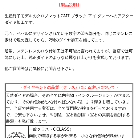
【製品説明】
生産終了モデルのクロノマットGMT ブラック アイ グレーへのアフター
ダイヤ加工です。
元々、ベゼルにデザインされている数字の凹み部分を、同じステンレス
素材で埋め直してから、2列のダイヤ加工を施してます。
通常、ステンレスのロウ付加工は不可能と言われてますが、当店では可
能にした上、純正ダイヤのような綺麗な仕上がりを実現しております。
他ご質問等はお気軽にお問合せ下さい。
・ダイヤモンドの品質（クラス）による違いについて・
天然ダイヤの場合、その全てに内包物（インクルージョン）が含まれ
ており、その内包物が少なければ少ない程、
より輝きも増していきま
す。当店で使用する宝石は、全て専門家が検査を行っておりますの
で、ご安心下さいませ。
※別途、宝石鑑別書（宝石の真贋を鑑別する
書類）も発行致します。
一般クラス（C'CLASS）
肉眼で確認する事が出来る、小さな内包物が御座いま