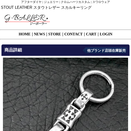
アフターダイヤ | ジュエリー | クロムハーツカスタム | スワロウェア
STOUT LEATHER スタウトレザー スカルキーリング
HOME
|
NEWS
|
STORE
|
CONTACT
|
CART
|
LOGIN
商品詳細
他ブランド店頭在庫販売