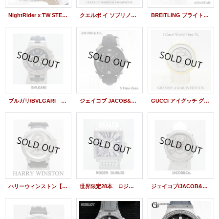
NightRider x TW STEEL コラボレーション 時計 イーグル NR1 国内未発売モデル
クエルボ イ ソブリノス 腕時計 プロミネンテ A1012
BREITLING ブライトリング 時計 アヴィアスター
ブルガリ/BVLGARI ディアゴノ DG42C3SWGLDCH カリブロ303
ジェイコブ JACOB&Co. 5タイムゾーン ブラックPVD 40mm
GUCCI アイグッチ グラミー ホワイト/ゴールド 限定
ハリーウィンストン【HARRY WINSTON】 400/MCRA44W オーシャン3レトログラードクロノグラフ アフターダイヤ
世界限定28本 ロジェデュブイ【ROGER DUBUIS】 G40 03 0-SBD GN1G.7A ゴールデンスクエア トゥールビヨン バケットダイヤ
ジェイコブ/JACOB&Co. 5タイムゾーン スカルダイヤ 40mm