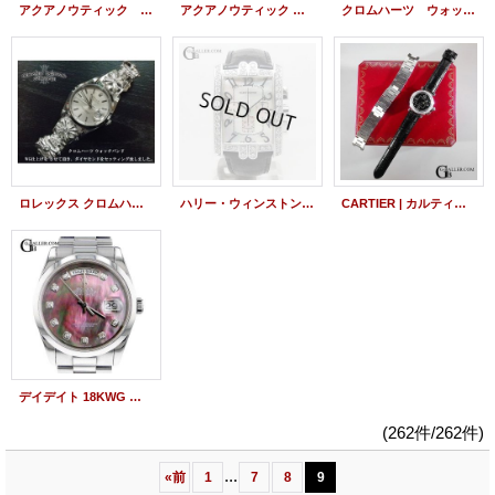
アクアノウティック マスクアフターダイヤ 旧式ベゼル ダイヤモンド加工
アクアノウティック ホワイトベア 旧型マスク アフターダイヤ ハーフダイヤ加工
クロムハーツ ウォッチバンド ロレックスXクロムハーツ ダイヤ・新品仕上げ
ロレックス クロムハーツ ウォッチバンド アフターダイヤ カスタム
ハリー・ウィンストン Harry Winston Avenue C Chronograph Diamond Custom
CARTIER | カルティエ パシャC 35 ビッグデイト レザーベルト交換
デイデイト 18KWG ブラックシェル文字盤 118209 買取
(262件/262件)
...
«
前
1
7
8
9