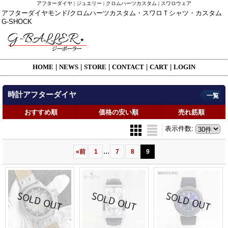
アフターダイヤ | ジュエリー | クロムハーツカスタム | スワロウェア
アフターダイヤモンド/クロムハーツカスタム・スワロＴシャツ・カスタム
G-SHOCK
HOME
|
NEWS
|
STORE
|
CONTACT
|
CART
|
LOGIN
時計アフターダイヤ
一覧
おすすめ順
価格の安い順
売れ筋順
表示件数
:
...
«
前
1
7
8
9