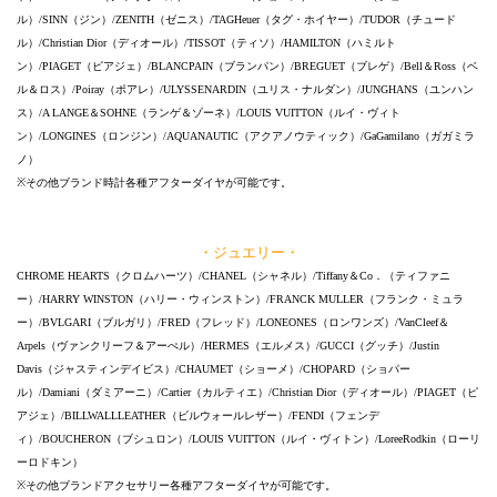
ル）/SINN（ジン）/ZENITH（ゼニス）/TAGHeuer（タグ・ホイヤー）/TUDOR（チュード
ル）/Christian Dior（ディオール）/TISSOT（ティソ）/HAMILTON（ハミルト
ン）/PIAGET（ピアジェ）/BLANCPAIN（ブランパン）/BREGUET（ブレゲ）/Bell＆Ross（ベ
ル＆ロス）/Poiray（ポアレ）/ULYSSENARDIN（ユリス・ナルダン）/JUNGHANS（ユンハン
ス）/A LANGE＆SOHNE（ランゲ＆ゾーネ）/LOUIS VUITTON（ルイ・ヴィト
ン）/LONGINES（ロンジン）/AQUANAUTIC（アクアノウティック）/GaGamilano（ガガミラ
ノ）
※その他ブランド時計各種アフターダイヤが可能です。
・ジュエリー・
CHROME HEARTS（クロムハーツ）/CHANEL（シャネル）/Tiffany＆Co．（ティファニ
ー）/HARRY WINSTON（ハリー・ウィンストン）/FRANCK MULLER（フランク・ミュラ
ー）/BVLGARI（ブルガリ）/FRED（フレッド）/LONEONES（ロンワンズ）/VanCleef＆
Arpels（ヴァンクリーフ＆アーぺル）/HERMES（エルメス）/GUCCI（グッチ）/Justin
Davis（ジャスティンデイビス）/CHAUMET（ショーメ）/CHOPARD（ショパー
ル）/Damiani（ダミアーニ）/Cartier（カルティエ）/Christian Dior（ディオール）/PIAGET（ピ
アジェ）/BILLWALLLEATHER（ビルウォールレザー）/FENDI（フェンデ
ィ）/BOUCHERON（ブシュロン）/LOUIS VUITTON（ルイ・ヴィトン）/LoreeRodkin（ローリ
ーロドキン）
※その他ブランドアクセサリー各種アフターダイヤが可能です。