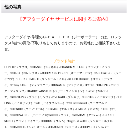
他の写真
【アフターダイヤ サービスに関するご案内】
アフターダイヤ/修理のＧ-ＢＡＬＬＥＲ（ジーボーラー）では、ロレッ
クス時計の買取/下取りもしておりますので、お気軽にご相談下さいま
せ。
・ブランド時計・
HUBLOT（ウブロ）/CHANEL（シャネル）/FRANCK MULLER（フランク・ミュラ
ー）/ROLEX（ロレックス）/AUDEMARS PIGUET（オーデマ・ピゲ）/JACOB＆Co．（ジェ
イコブ）/RICHARD MILLE（リシャール・ミル）/ROGER DUBUIS（ロジェ・デュブ
イ）/Tiffany＆Co．（ティファニー）/DUNAMIS（デュナミス）/PATEK PHILIPPE（パテッ
ク・フィリップ）/HARRY WINSTON（ハリー・ウィンストン）/Cartier（カルティ
エ）/BREITLING（ブライトリング）/BVLGARI（ブルガリ）/ICE TEK（アイステック）/ICE
LINK（アイスリンク）/IWC（アイダブルシ―）/AWI International（エーダブルア
イ）/ETENOIR（エテノワール）/HERMES（エルメス）/OMEGA（オメガ）/ORIS（オリ
ス）/CURTIS＆Co．（カーティス)/GUCCI（グッチ）/GRAHAM（グラハム）/GRAND
SEIKO（グランドセイコー）/CORUM（コルム）/Jaeger-LeCoultre（ジャガー・ルクル
ト）/CHARRIOL（シャリオール）/CHAUMET（ショーメ）/CHOPARD（ショパー