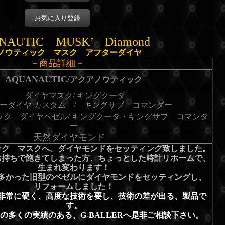
お気に入り登録
NAUTIC MUSK’ Diamond
ノウティック マスク アフターダイヤ
－商品詳細－
AQUANAUTIC/
アクアノウティック
ダイヤマスク/ キングクーダ
ーダイヤ カスタム / キングサブ コマンダー
ック ダイヤベゼル/ キングクーダ・キングサブ コマンダ
ー
天然ダイヤモンド
ック マスクへ、ダイヤモンドをセッティング致しました。
お持ちで飽きてしまった方、ちょっとした時計リホームで、
生まれ変わります！
多かった旧型のベゼルにダイヤモンドをセッティングし、
リフォームしました！
非常に硬く、高度な技術を要し、技術の差が出る、製品で
す。
の多くの実績のある、G-BALLERへ是非ご相談下さい。