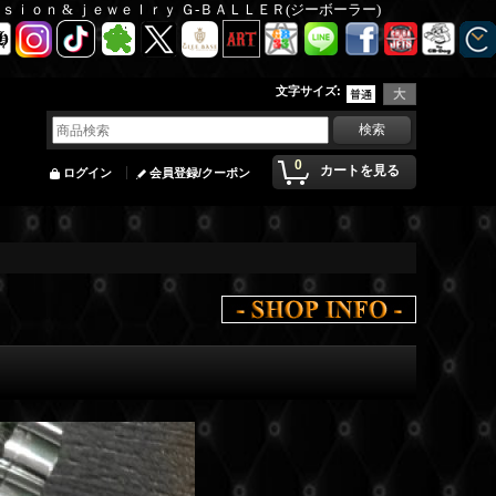
Ｆａｓｉｏｎ & ｊｅｗｅｌｒｙ Ｇ-ＢＡＬＬＥＲ(ジーボーラー)
文字サイズ
:
0
カートを見る
ログイン
会員登録/クーポン