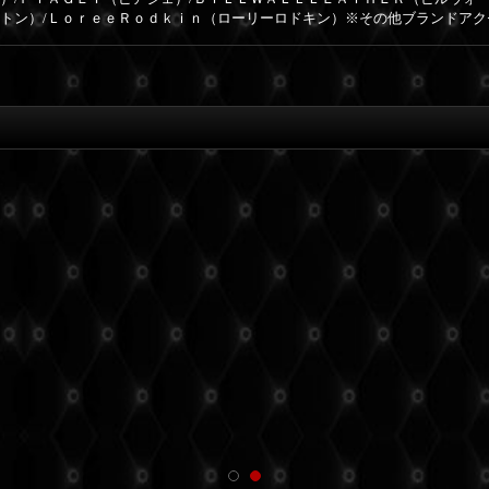
ィトン）/ＬｏｒｅｅＲｏｄｋｉｎ（ローリーロドキン）※その他ブランドア