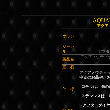
AQUA
アクア
ブラン
ド
ジャン
ル
アフタ
アクアノウティ
製品名
宝 石
アクアノウティ
中古のお品や、
コチラは、傷の
仕 様
ステンレスは、
アフターダイヤ