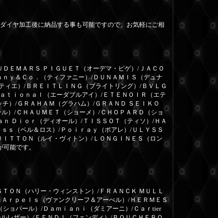
ダイヤ加工後に納品する事も可能ですので、お気軽にご相
ＵＤＥＭＡＲＳ ＰＩＧＵＥＴ（オーデマ・ピゲ）/ＪＡＣＯ
ａｎｙ＆Ｃｏ．（ティファニー）/ＤＵＮＡＭＩＳ（デュナ
ルティエ）/ＢＲＥＩＴＬＩＮＧ（ブライトリング）/ＢＶＬＧ
ｎａｔｉｏｎａｌ（エーダブルアイ）/ＥＴＥＮＯＩＲ（エテ
ッチ）/ＧＲＡＨＡＭ（グラハム）/ＧＲＡＮＤ ＳＥＩＫＯ
ール）/ＣＨＡＵＭＥＴ（ショーメ）/ＣＨＯＰＡＲＤ（ショ
ａｎ Ｄｉｏｒ（ディオール）/ＴＩＳＳＯＴ（ティソ）/ＨＡ
ｏｓｓ（ベル＆ロス）/Ｐｏｉｒａｙ（ポアレ）/ＵＬＹＳＳ
ＵＩＴＴＯＮ（ルイ・ヴィトン）/ＬＯＮＧＩＮＥＳ（ロン
が可能です。
ＳＴＯＮ（ハリー・ウィンストン）/ＦＲＡＮＣＫ ＭＵＬＬ
＆Ａｒｐｅｌｓ（ヴァンクリーフ＆アーぺル）/ＨＥＲＭＥＳ
ョパール）/Ｄａｍｉａｎｉ（ダミアーニ）/Ｃａｒtier
ールレザー）/ＦＥＮＤＩ（フェンディ）/ＢＯＵＣＨＥＲＯ