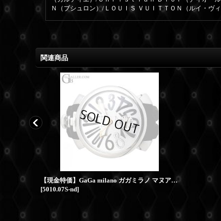
Ｎ（ブシュロン）/ＬＯＵＩＳ ＶＵＩＴＴＯＮ（ルイ・ヴ
関連商品
ジェイコブ ファイブタイムゾーン 47mm ダイヤバックル
【現金特価】GaGa milano ガガミラノ マヌアーレ 8ダイヤ 48mm ラバーベルト 5010.07S
[
5010.07S-nd
]