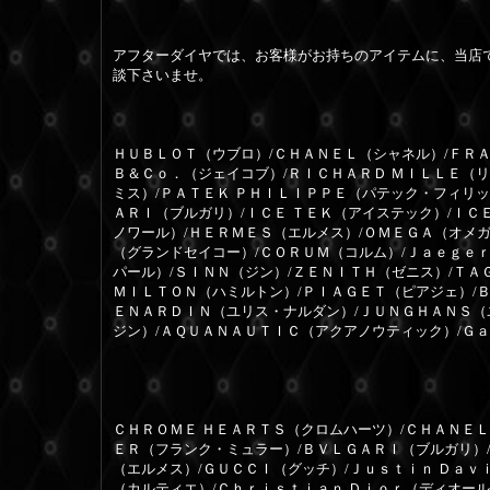
アフターダイヤでは、お客様がお持ちのアイテムに、当店
談下さいませ。
ＨＵＢＬＯＴ（ウブロ）/ＣＨＡＮＥＬ（シャネル）/ＦＲＡ
Ｂ＆Ｃｏ．（ジェイコブ）/ＲＩＣＨＡＲＤ ＭＩＬＬＥ（
ミス）/ＰＡＴＥＫ ＰＨＩＬＩＰＰＥ（パテック・フィリッ
ＡＲＩ（ブルガリ）/ＩＣＥ ＴＥＫ（アイステック）/ＩＣ
ノワール）/ＨＥＲＭＥＳ（エルメス）/ＯＭＥＧＡ（オメガ
（グランドセイコー）/ＣＯＲＵＭ（コルム）/Ｊａｅｇｅ
パール）/ＳＩＮＮ（ジン）/ＺＥＮＩＴＨ（ゼニス）/ＴＡ
ＭＩＬＴＯＮ（ハミルトン）/ＰＩＡＧＥＴ（ピアジェ）/
ＥＮＡＲＤＩＮ（ユリス・ナルダン）/ＪＵＮＧＨＡＮＳ（
ジン）/ＡＱＵＡＮＡＵＴＩＣ（アクアノウティック）/Ｇ
ＣＨＲＯＭＥ ＨＥＡＲＴＳ（クロムハーツ）/ＣＨＡＮＥＬ
ＥＲ（フランク・ミュラー）/ＢＶＬＧＡＲＩ（ブルガリ）
（エルメス）/ＧＵＣＣＩ（グッチ）/Ｊｕｓｔｉｎ Ｄａｖ
（カルティエ）/Ｃｈｒｉｓｔｉａｎ Ｄｉｏｒ（ディオー