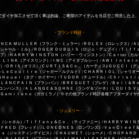
でダイヤ加工させて頂く事は勿論、ご希望のアイテムを当店でご用意した上、
・ブランド時計・
ＮＣＫ ＭＵＬＬＥＲ（フランク・ミュラー）/ＲＯＬＥＸ（ロレックス）/Ａ
リシャール・ミル）/ＲＯＧＥＲ ＤＵＢＵＩＳ（ロジェ・デュブイ）/Ｔｉｆｆ
プ）/ＨＡＲＲＹ ＷＩＮＳＴＯＮ（ハリー・ウィンストン）/Ｃａｒtier（カ
Ｅ ＬＩＮＫ（アイスリンク）/ＩＷＣ（アイダブルシ―）/ＡＷＩ Ｉｎｔｅｒ
）/ＯＲＩS（オリス）/ＣＵＲＴＩＳ＆Ｃｏ．（カーティス)/ＧＵＣＣＩ（グ
ｒ-ＬｅＣｏｕｌｔｒｅ（ジャガー・ルクルト）/ＣＨＡＲＲＩＯＬ（シャリオ
ＧＨｅｕｅｒ（タグ・ホイヤー）/ＴＵＤＯＲ（チュードル）/Ｃｈｒｉｓｔｉ
ＢＬＡＮＣＰＡＩＮ（ブランパン）/ＢＲＥＧＵＥＴ（ブレゲ）/Ｂｅｌｌ＆Ｒ
ユンハンス）/Ａ ＬＡＮＧＥ＆ＳＯＨＮＥ（ランゲ＆ゾーネ）/ＬＯＵＩＳ Ｖ
ａＧａｍｉｌａｎｏ（ガガミラノ）※その他ブランド時計各種アフターダイヤ
・ジュエリー・
（シャネル）/Ｔｉｆｆａｎｙ＆Ｃｏ．（ティファニー）/ＨＡＲＲＹ ＷＩＮ
/ＦＲＥＤ（フレッド）/ＬＯＮＥＯＮＥＳ（ロンワンズ）/ＶａｎＣｌｅｅｆ
ｉｓ（ジャスティンデイビス）/ＣＨＡＵＭＥＴ（ショーメ）/ＣＨＯＰＡＲＤ（シ
ル）/ＰＩＡＧＥＴ（ピアジェ）/ＢＩＬＬＷＡＬＬＬＥＡＴＨＥＲ（ビルウォ