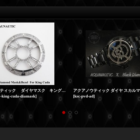
アクアノウティック ダイヤマスク キングクーダ用 交換用 ダイヤモンド ベゼル
c-king-cuda-diamask
]
[
ksc-pvd-ad
]