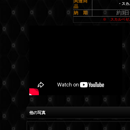
関連商
・スカ
品
約3
納 期
※ スカルベゼ
他の写真