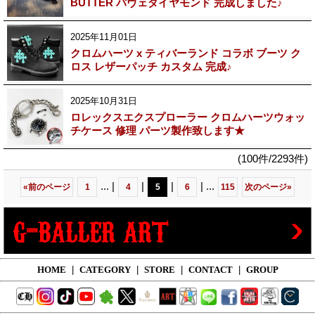
BUTTER パヴェダイヤモンド 完成しました♪
2025年11月01日
クロムハーツ x ティバーランド コラボ ブーツ ク
ロス レザーパッチ カスタム 完成♪
2025年10月31日
ロレックスエクスプローラー クロムハーツウォッ
チケース 修理 パーツ製作致します★
(100件/2293件)
...
|
|
|
|
...
«
前のページ
1
4
5
6
115
次のページ
»
HOME
|
CATEGORY
|
STORE
|
CONTACT
|
GROUP