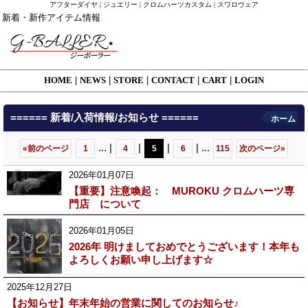
アフターダイヤ | ジュエリー | クロムハーツカスタム | スワロウェア
新着・新作アイテム情報
HOME
|
NEWS
|
STORE
|
CONTACT
|
CART
|
LOGIN
====== 新着/入荷情報/お知らせ ======
ホーム
...
|
|
|
|
...
«
前のページ
1
4
5
6
115
次のページ
»
2026年01月07日
【重要】注意喚起： MUROKU クロムハーツ専
門店 について
2026年01月05日
2026年 明けましておめでとうございます！本年も
よろしくお願い申し上げます☆
2025年12月27日
【お知らせ】年末年始の営業に関してのお知らせ♪