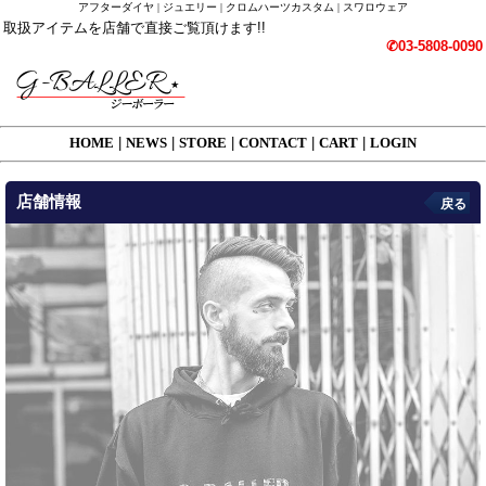
アフターダイヤ | ジュエリー | クロムハーツカスタム | スワロウェア
取扱アイテムを店舗で直接ご覧頂けます!!
✆03-5808-0090
HOME
|
NEWS
|
STORE
|
CONTACT
|
CART
|
LOGIN
店舗情報
戻る