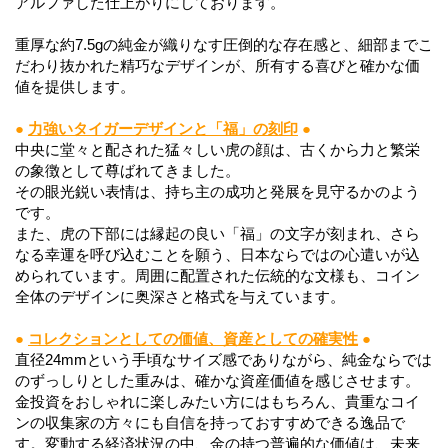
アルファした仕上がりにしております。
重厚な約7.5gの純金が織りなす圧倒的な存在感と、細部までこ
だわり抜かれた精巧なデザインが、所有する喜びと確かな価
値を提供します。
●
力強いタイガーデザインと「福」の刻印
●
中央に堂々と配された猛々しい虎の顔は、古くから力と繁栄
の象徴として尊ばれてきました。
その眼光鋭い表情は、持ち主の成功と発展を見守るかのよう
です。
また、虎の下部には縁起の良い「福」の文字が刻まれ、さら
なる幸運を呼び込むことを願う、日本ならではの心遣いが込
められています。周囲に配置された伝統的な文様も、コイン
全体のデザインに奥深さと格式を与えています。
●
コレクションとしての価値、資産としての確実性
●
直径24mmという手頃なサイズ感でありながら、純金ならでは
のずっしりとした重みは、確かな資産価値を感じさせます。
金投資をおしゃれに楽しみたい方にはもちろん、貴重なコイ
ンの収集家の方々にも自信を持っておすすめできる逸品で
す。変動する経済状況の中、金の持つ普遍的な価値は、未来