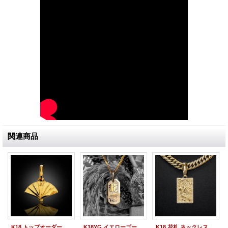
関連商品
K18 トップオーダー 扇ペンダント "檜扇" オーダーメイド ジュエリー 製作実績
K18YG イエローゴールド 喧嘩札 オーダー ネックレス ペンダント 2文字 18金 名前札 "龍信" 製作実績（小サイズ）
K18 花札 ネックレス ペンダント オーダーメイド アクセサリー "梅に鶯" 製作実績