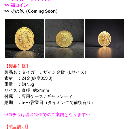
>> 福コイン
>> その他（Coming Soon）
【製品仕様】
製品名：タイガーデザイン金貨（Lサイズ）
素材 ：24金(純度999.9)
重量 ：約7.5g
サイズ：直径=約24mm
付属 ：専用ケース / ギャランティ
納期 ：5〜7営業日（タイミングで前後有り）
※コチラは現金特価でのご案内となります※
【製品説明】