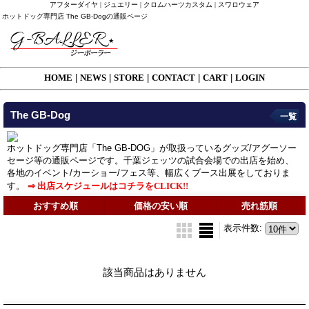
アフターダイヤ | ジュエリー | クロムハーツカスタム | スワロウェア
ホットドッグ専門店 The GB-Dogの通販ページ
HOME
|
NEWS
|
STORE
|
CONTACT
|
CART
|
LOGIN
The GB-Dog
一覧
ホットドッグ専門店「The GB-DOG」が取扱っているグッズ/アグーソー
セージ等の通販ページです。千葉ジェッツの試合会場での出店を始め、
各地のイベント/カーショー/フェス等、幅広くブース出展をしておりま
す。
⇒ 出店スケジュールはコチラをCLICK!!
おすすめ順
価格の安い順
売れ筋順
表示件数
:
該当商品はありません