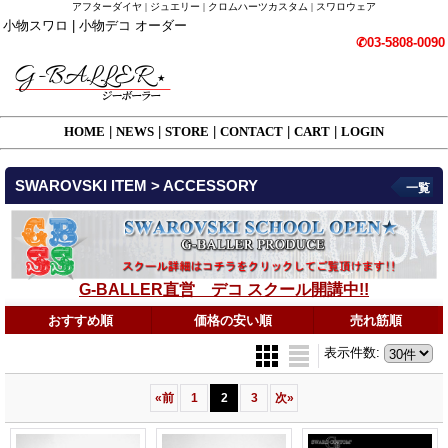
アフターダイヤ | ジュエリー | クロムハーツカスタム | スワロウェア
小物スワロ | 小物デコ オーダー
✆03-5808-0090
HOME
|
NEWS
|
STORE
|
CONTACT
|
CART
|
LOGIN
SWAROVSKI ITEM > ACCESSORY
一覧
G-BALLER直営 デコ スクール開講中!!
おすすめ順
価格の安い順
売れ筋順
表示件数
:
«
前
1
2
3
次
»