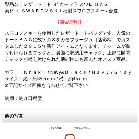
製品名：レザートート ８' カモフラ スワロ ＢＡＧ
素材 ： ＳＷＡＲＯＶＳＫＩ社製スワロフスキー / 合皮
【製品説明】
スワロフスキーを使用したレザートートバッグです。人気の
トートＢＡＧに数字の８をカモフラージュ（迷彩柄）でカス
タムした２０１５年新作アイテムとなります。チャームが取
り付けられるフックと、裏面に収納用チャック、上部に開閉
チャックが備え付けられた機能性にも富んだオススメ商品。
カラー：Ｋｈａｋｉ / Navy&Ｂｌａｃｋ / Ｎａｖｙ / Ｇｒａｙ
サイズ：縦：約35.5ｃｍ / 横：約45ｃｍ
※下記サイズ画像も合わせてご覧下さい！
納期：約３日程度
他の写真