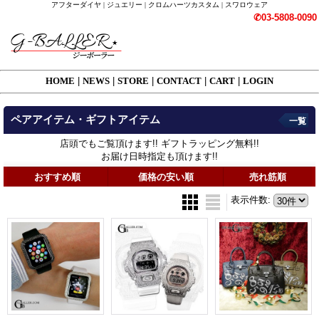
アフターダイヤ | ジュエリー | クロムハーツカスタム | スワロウェア
✆03-5808-0090
HOME
|
NEWS
|
STORE
|
CONTACT
|
CART
|
LOGIN
ペアアイテム・ギフトアイテム
一覧
店頭でもご覧頂けます!! ギフトラッピング無料!!
お届け日時指定も頂けます!!
おすすめ順
価格の安い順
売れ筋順
表示件数
: