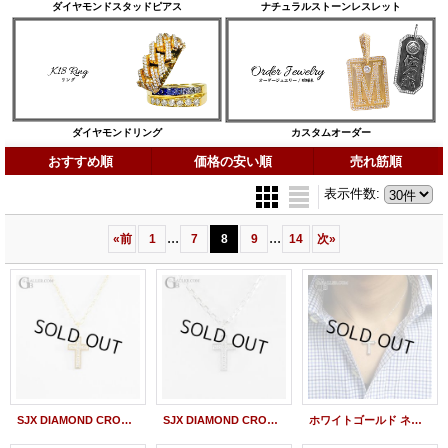
ダイヤモンドスタッドピアス
ナチュラルストーンレスレット
ダイヤモンドリング
カスタムオーダー
おすすめ順
価格の安い順
売れ筋順
表示件数
:
...
...
«
前
1
7
8
9
14
次
»
SJX DIAMOND CROSS NECKLACE K18 YG Ｍサイズ ダイヤペンダント ネックレス クロス 十字架 /23513
SJX DIAMOND CROSS CHARM K18 WG Ｍサイズ ダイヤペンダント ネックレストップ クロス 十字架 /2359
ホワイトゴールド ネックレス ダイヤ クロス ペンダント