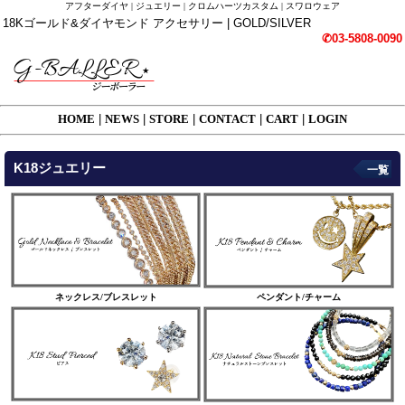
アフターダイヤ | ジュエリー | クロムハーツカスタム | スワロウェア
18Kゴールド&ダイヤモンド アクセサリー | GOLD/SILVER
✆03-5808-0090
HOME
|
NEWS
|
STORE
|
CONTACT
|
CART
|
LOGIN
K18ジュエリー
一覧
ネックレス/ブレスレット
ペンダント/チャーム