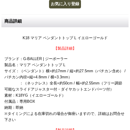
商品詳細
K18 マリア ペンダントトップ L イエローゴールド
【製品詳細】
ブランド：G-BALLER | ジーボーラー
製品名：マリア ペンダントトップ L
サイズ：（ペンダント）横=約17mm / 縦=約27.5mm（バチカン含め） /
バチカン内径=縦=4.8mm / 横=3.3mm）
：（ネックレス）全長=約50cm / 幅=約2.55mm（フリー調節
可能なスライドアジャスター付・ダイヤカットエンドパーツ付）
素材：K18YG（イエローゴールド）
付属品：専用BOX
納期：即納
※タイミングによる在庫切れの場合が御座いますので、詳細はお問合せ
下さい